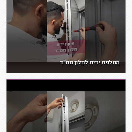
החלפת ידית לחלון ממ"ד