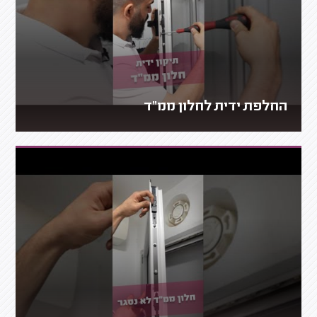
החלפת ידית לחלון ממ"ד