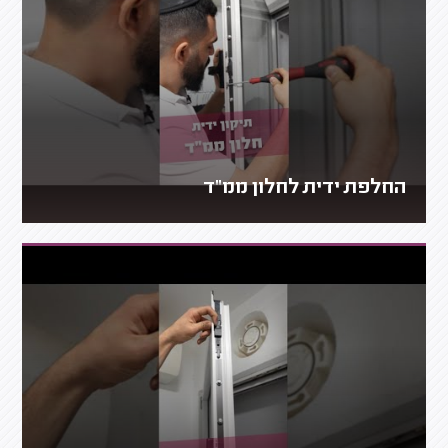
החלפת ידית לחלון ממ"ד