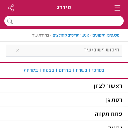
מידרג
טכנאים ותיקונים
>
אנשי תריסים מומלצים
>
בחירת עיר
ב
מרכז
|
ב
שרון
|
ב
דרום
|
ב
צפון
|
ב
קריות
ראשון לציון
רמת גן
פתח תקווה