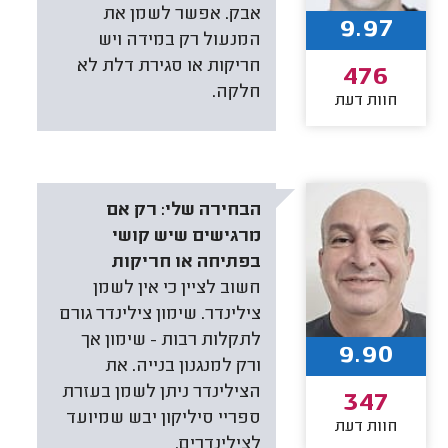
אבק. אפשר לשמן את
9.97
המנעול רק במידה ויש
חריקות או סגירת דלת לא
476
חלקה.
חוות דעת
הבחירה שלי:
רק אם
מרגישים שיש קושי
בפתיחה או חריקות
חשוב לציין כי אין לשמן
צילינדר. שימון צילינדר גורם
לתקלות רבות - שימון אך
9.90
ורק למנגנון בנייה. את
הצילינדר ניתן לשמן בעזרת
347
ספריי סיליקון יבש שמיועד
חוות דעת
לצילינדרים.