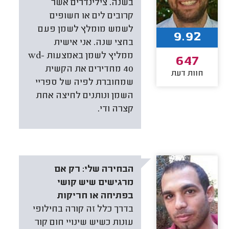
בשנה. צילינדרים אשר
קרובים לים או חשופים
לשמש מומלץ לשמן פעם
9.92
בחצי שנה. אני אישית
ממליץ לשמן באמצעות wd-
647
40 מחדירים את הקשית
חוות דעת
שמחוברת לפיה של ספריי
השמן ונותנים לחיצה אחת
קצרה ודי.
הבחירה שלי:
רק אם
מרגישים שיש קושי
בפתיחה או חריקות
בדרך כלל זה קורה בחילופי
עונות כשיש שינויי חום קור