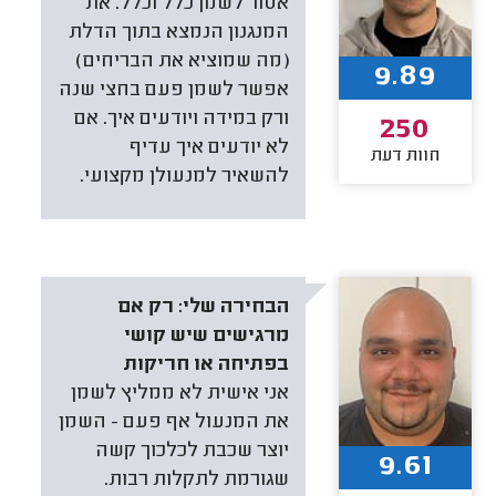
אסור לשמן כלל וכלל. את
המנגנון הנמצא בתוך הדלת
(מה שמוציא את הבריחים)
9.89
אפשר לשמן פעם בחצי שנה
ורק במידה ויודעים איך. אם
250
לא יודעים איך עדיף
חוות דעת
להשאיר למנעולן מקצועי.
הבחירה שלי:
רק אם
מרגישים שיש קושי
בפתיחה או חריקות
אני אישית לא ממליץ לשמן
את המנעול אף פעם - השמן
יוצר שכבת לכלכוך קשה
9.61
שגורמת לתקלות רבות.