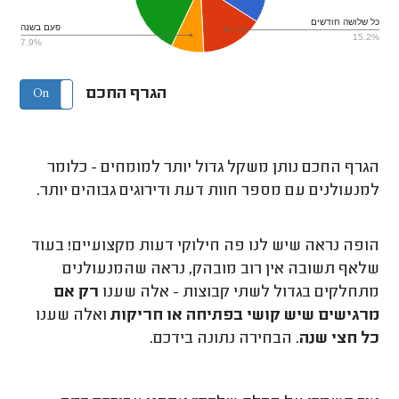
כל שלושה חודשים
פעם בשנה
15.2%
7.9%
הגרף החכם
On
Off
הגרף החכם נותן משקל גדול יותר למומחים - כלומר
למנעולנים עם מספר חוות דעת ודירוגים גבוהים יותר.
הופה נראה שיש לנו פה חילוקי דעות מקצועיים! בעוד
שלאף תשובה אין רוב מובהק, נראה שהמנעולנים
מתחלקים בגדול לשתי קבוצות - אלה שענו
רק אם
מרגישים שיש קושי בפתיחה או חריקות
ואלה שענו
כל חצי שנה
. הבחירה נתונה בידכם.