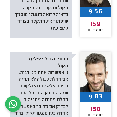
שהבריח התחתון / תגבור
תקול ונתקע. בכל מקרה
9.56
כדאי לקרוא למנעולן מוסמך
שיפתור את התקלה בצורה
159
מקצועית.
חוות דעת
הבחירה שלי:
צילינדר
תקול
זו אפשרות אחת מני רבות.
אם הדלת נעולה לא תהיה
ברירה אלא לפרוץ ולקוות
שזה היה רק המנעול, אם
9.83
הדלת פתוחה ניתן יהיה
לבדוק אם מדובר באפשרות
150
אחרת כגון מנגנון תקול, בריח
חוות דעת