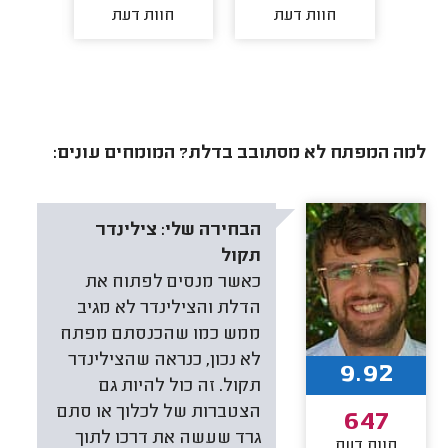
חוות דעת
חוות דעת
חו
למה המפתח לא מסתובב בדלת? המומחים עונים:
הבחירה שלי:
צילינדר
תקול
כאשר מנסים לפתוח את
הדלת והצילינדר לא מגיב
ממש כמו שהכנסתם מפתח
לא נכון, כנראה שהצילינדר
9.92
תקול. זה כול להיות גם
הצטברות של לכלוך או סתם
647
גרד שעשה את דרכו לתוך
חוות דעת