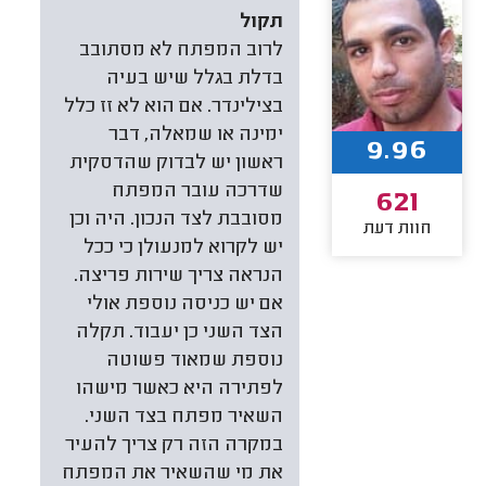
תקול
לרוב המפתח לא מסתובב
בדלת בגלל שיש בעיה
בצילינדר. אם הוא לא זז כלל
ימינה או שמאלה, דבר
9.96
ראשון יש לבדוק שהדסקית
שדרכה עובר המפתח
621
מסובבת לצד הנכון. היה וכן
חוות דעת
יש לקרוא למנעולן כי ככל
הנראה צריך שירות פריצה.
אם יש כניסה נוספת אולי
הצד השני כן יעבוד. תקלה
נוספת שמאוד פשוטה
לפתירה היא כאשר מישהו
השאיר מפתח בצד השני.
במקרה הזה רק צריך להעיר
את מי שהשאיר את המפתח