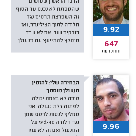
הדבר הראשון שעושים
שהמפתח לא נכנס עד הסוף
זה השפרצת תרסיס נגד
חלודה לתוך הצילינדר, ואז
9.92
בודקים שוב. אם לא עבד
מומלץ להתייעץ עם מנעולן
647
חוות דעת
הבחירה שלי:
להזמין
מנעולן מוסמך
סיכה לא באמת יכולה
לפתוח דלת נעולה. אני
ממליץ לנסות לרסס שמן
נגד חלודה wd-40 על
9.96
המנעול ואם זה לא עוזר