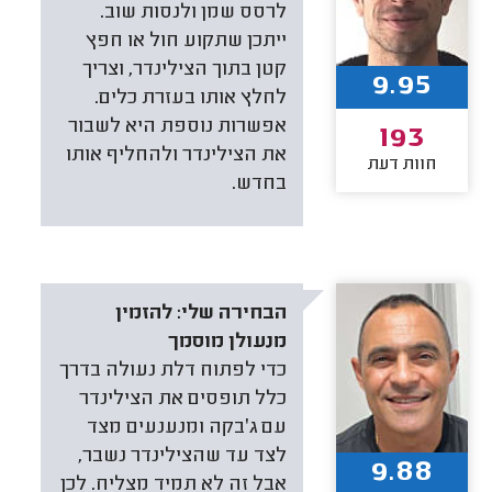
לרסס שמן ולנסות שוב.
ייתכן שתקוע חול או חפץ
קטן בתוך הצילינדר, וצריך
9.95
לחלץ אותו בעזרת כלים.
אפשרות נוספת היא לשבור
193
את הצילינדר ולהחליף אותו
חוות דעת
בחדש.
הבחירה שלי:
להזמין
מנעולן מוסמך
כדי לפתוח דלת נעולה בדרך
כלל תופסים את הצילינדר
עם ג׳בקה ומנענעים מצד
לצד עד שהצילינדר נשבר,
9.88
אבל זה לא תמיד מצליח. לכן