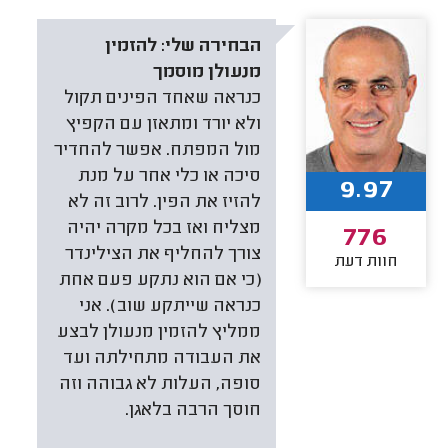
הבחירה שלי:
להזמין
מנעולן מוסמך
כנראה שאחד הפינים תקול
ולא יורד ומתאזן עם הקפיץ
מול המפתח. אפשר להחדיר
סיכה או כלי אחר על מנת
9.97
להזיז את הפין. לרוב זה לא
מצליח ואז בכל מקרה יהיה
776
צורך להחליף את הצילינדר
חוות דעת
(כי אם הוא נתקע פעם אחת
כנראה שייתקע שוב). אני
ממליץ להזמין מנעולן לבצע
את העבודה מתחילתה ועד
סופה, העלות לא גבוהה וזה
חוסך הרבה בלאגן.