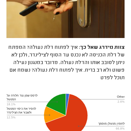
צוות מידרג
שאל כך:
איך לפתוח דלת נעולה? המפתח
של דלת הכניסה לא נכנס עד הסוף לצילינדר, ולכן לא
ניתן לסובב אותו והדלת נעולה. מדובר במנגנון נעילה
פשוט ולא רב בריח. איך לפתוח דלת נעולה? נשמח אם
תוכל לפרט
לרסס שמן נגד חלודה על
Other
המנעול
2.6%
18.1%
להסיר את כיסוי המנעול
ולשבור את הצילינדר
12.5%
להזמין מנעולן מוסמך
66.8%