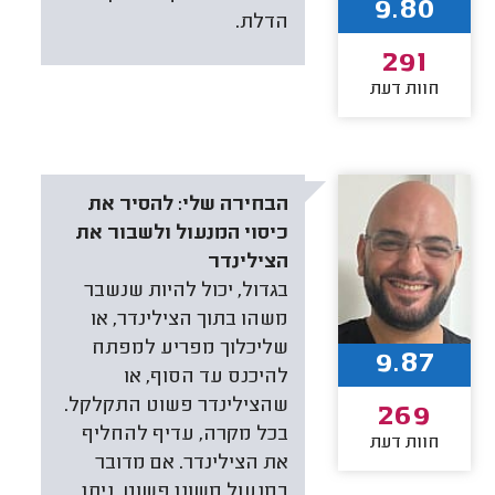
9.80
הדלת.
291
חוות דעת
הבחירה שלי:
להסיר את
כיסוי המנעול ולשבור את
הצילינדר
בגדול, יכול להיות שנשבר
משהו בתוך הצילינדר, או
שליכלוך מפריע למפתח
9.87
להיכנס עד הסוף, או
שהצילינדר פשוט התקלקל.
269
בכל מקרה, עדיף להחליף
חוות דעת
את הצילינדר. אם מדובר
במנעול משונן פשוט, ניתן