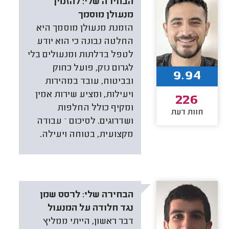
הבחירה שלי:
להזמין
מנעולן מוסמך
הזמנת מנעולן מוסמך היא
החלטה נבונה כי הוא יודע
לטפל בדלתות ומנעולים בלי
לגרום נזק, פועל כחוק
9.94
ובביטוח, עובד במהירות
ויעילות, ומציע שירות אמין
226
ומקיף כולל החלפות
חוות דעת
ושדרוגים. לסיכום – עבודה
מקצועית, בטוחה ויעילה.
הבחירה שלי:
לרסס שמן
נגד חלודה על המנעול
דבר ראשון, הייתי ממליץ