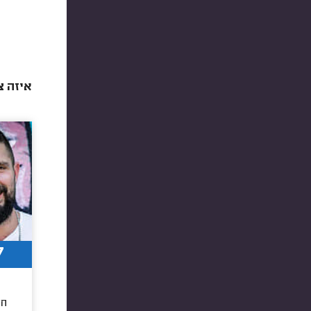
איזה צ
7
חו