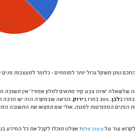
חכם נותן משקל גדול יותר למומחים - כלומר למעצבות פנים עם
 שלשאלה 'איזה צבע קיר מתאים לסלון אפור?' אין תשובה חד משמעית.
לבן
, 30% בחרו ב
ירוק
, כנראה שבמקרה הזה יש הרבה תש
 הפנים המפורטות למטה, אולי שם תמצאו את התשובה המד
לקרוא עוד על
? אצלנו תוכלו לקבל את כל המידע בנ
עיצוב סלון