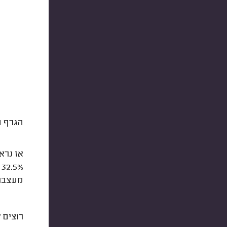
הגרף ה
אז נראה
32.5% בחרו ב
מעצבות
רוצים 