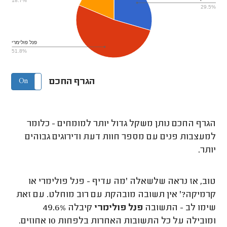
18.7%
29.5%
פנל פולימרי
51.8%
הגרף החכם
On
Off
הגרף החכם נותן משקל גדול יותר למומחים - כלומר
למעצבות פנים עם מספר חוות דעת ודירוגים גבוהים
יותר.
טוב, אז נראה שלשאלה 'מה עדיף - פנל פולימרי או
קרמיקה?' אין תשובה מובהקת עם רוב מוחלט. עם זאת
שימו לב - התשובה
פנל פולימרי
קיבלה 49.6%
ומובילה על כל התשובות האחרות בלפחות 10 אחוזים.