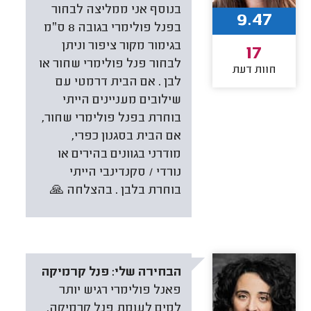
בנוסף אני ממליצה לבחור
9.47
בפנל פולימרי בגובה 8 ס״מ
בגימור מקור ציפור וניתן
17
לבחור פנל פולימרי שחור או
חוות דעת
לבן . אם הבית דרמטי עם
שילובים מעניינים הייתי
בוחרת בפנל פולימרי שחור,
אם הבית בסגנון כפרי,
מודרני בגוונים בהירים או
נורדי / סקנדינבי הייתי
בוחרת בלבן . בהצלחה 🙏
הבחירה שלי:
פנל קרמיקה
פאנל פולימרי רגיש יותר
למים לעומת פנל קרמיקה.