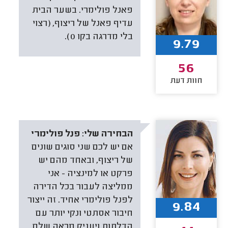
פאנל פולימרי. בשער הבית
עדיף פאנל של ריצוף, (רצוי
בלי מדרגה בקו 0).
9.79
56
חוות דעת
הבחירה שלי:
פנל פולימרי
אם יש לכם שני סוגים שונים
של ריצוף, ובאחד מהם יש
פרקט או למינציה - אני
ממליצה לעבור בכל הדירה
לפנל פולימרי אחיד. זה ייצור
9.84
חיבור אסתטי ונקי יותר עם
הדלתות ויעניק מראה שלם