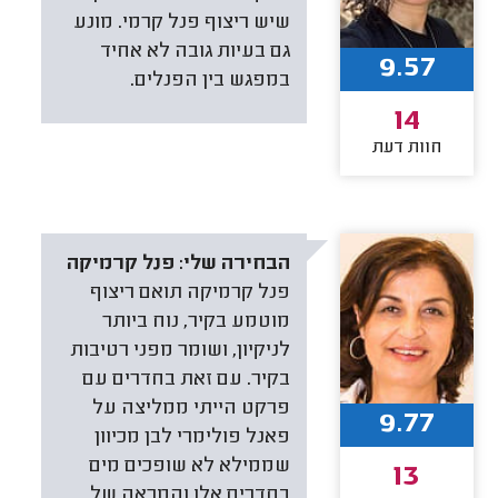
שיש ריצוף פנל קרמי. מונע
גם בעיות גובה לא אחיד
9.57
במפגש בין הפנלים.
14
חוות דעת
הבחירה שלי:
פנל קרמיקה
פנל קרמיקה תואם ריצוף
מוטמע בקיר, נוח ביותר
לניקיון, ושומר מפני רטיבות
בקיר. עם זאת בחדרים עם
פרקט הייתי ממליצה על
9.77
פאנל פולימרי לבן מכיוון
שממילא לא שופכים מים
13
בחדרים אלו והמראה של