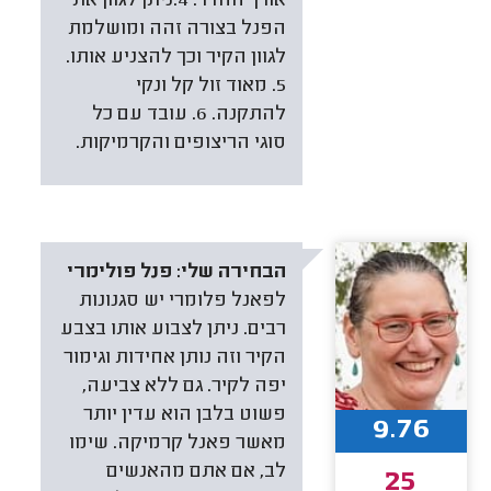
אורך החדר. 4.ניתן לגוון את
הפנל בצורה זהה ומושלמת
לגוון הקיר וכך להצניע אותו.
5. מאוד זול קל ונקי
להתקנה. 6. עובד עם כל
סוגי הריצופים והקרמיקות.
הבחירה שלי:
פנל פולימרי
לפאנל פלומרי יש סגנונות
רבים. ניתן לצבוע אותו בצבע
הקיר וזה נותן אחידות וגימור
יפה לקיר. גם ללא צביעה,
פשוט בלבן הוא עדין יותר
9.76
מאשר פאנל קרמיקה. שימו
לב, אם אתם מהאנשים
25