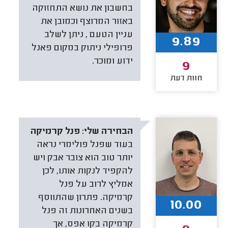
בחשבון את נושא התחזוקה
באזור המרוצף וכמובן את
עניין הטעם , ניתן לשלב
9.89
פרופילי ניתוק במקום פאנל
ידוע ומוכר.
9
חוות דעת
הבחירה שלי:
פנל קרמיקה
בעוד שפנל פולימרי נראה
יותר טוב הוא צובר אבק ויש
להקפיד לנקות אותו, לכן
אמליץ לרוב על פנל
קרמיקה. פתרון שהתווסף
10.00
בשנים האחרונות זה פנל
קרמיקה בקו אפס, אך