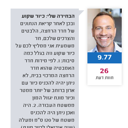
הבחירה שלי:
כיור שקוע
ובכן לאחר קריאת הנתונים
של חדר הרחצה, הלבטים
והצרכים שלכם, חד
משמעית אני ממליץ לכם על
כיור שקוע וזה בגלל כמה
9.77
סיבות: 1. לפי מידות חדר
האמבטיה שהוא חדר
26
הרחצה המרכזי בבית, לא
חוות דעת
ניתן יהיה להכניס כיור עם
ארון ברוחב של יותר ממטר
וכיור מונח יגזול המון
ממשטח העבודה. 2. היה
ואכן ניתן היה להכניס
משטח של 120 ס״מ ומעלה
(שזה אידיאלי לכיור מונח)