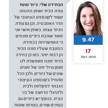
הבחירה שלי:
כיור מונח
צורת הכיור ואופן ההנחה
קשור לקונספט העיצובי של
חדר האמבטיה, וכן גם צורת
הכיור עצמו. באופן אישי אני
מאוד אוהבת כיורים מונחים
9.47
כי האפשרויות בבחירת
המטבח שעליו מונח הכיור
17
הן רבות יותר. כמו כן בחירה
חוות דעת
בכיור מונח מאפשרת לנו
מגוון גדול יותר של סוגים
שונים של כיורים, ולכן הכל
מתחיל בקונספט העיצובי
הנבחר למקלחת ולבית
ולהרגלי הרחצה של בני
הבית. בנוסף יש כיורים גם
בגוונים שונים, בצורות שונות