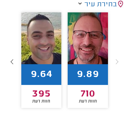
בחירת עיר
94
9.64
9.89
7
395
710
חוות דעת
חוות דעת
חו