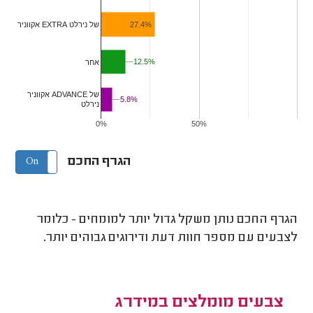
27.4%
אקווניר EXTRA של נירלט
12.5%
12.5%
אחר
אקווניר ADVANCE של
5.8%
5.8%
נירלט
0%
50%
הגרף החכם
On
Off
הגרף החכם נותן משקל גדול יותר למומחים - כלומר
לצבעים עם מספר חוות דעת ודירוגים גבוהים יותר.
צבעים מומלצים במידרג