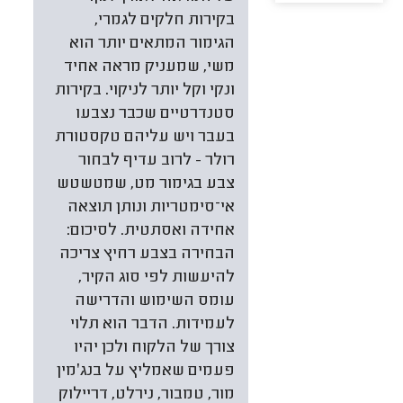
בקירות חלקים לגמרי,
הגימור המתאים יותר הוא
משי, שמעניק מראה אחיד
ונקי וקל יותר לניקוי. בקירות
סטנדרטיים שכבר נצבעו
בעבר ויש עליהם טקסטורת
רולר - לרוב עדיף לבחור
צבע בגימור מט, שמטשטש
אי־סימטריות ונותן תוצאה
אחידה ואסתטית. לסיכום:
הבחירה בצבע רחיץ צריכה
להיעשות לפי סוג הקיר,
עומס השימוש והדרישה
לעמידות. הדבר הוא תלוי
צורך של הלקוח ולכן יהיו
פעמים שאמליץ על בנג׳מין
מור, טמבור, נירלט, דריילוק