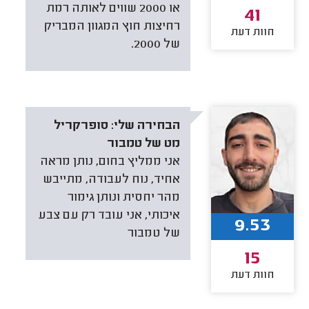
או 2000 שווים לאותה רמת
41
רחיצות חוץ המגוון המבריק
חוות דעת
של 2000.
הבחירה שלי:
סופרקריל
מט של טמבור
אני ממליץ בחום, נותן מראה
אחיד, נוח לעבודה, מתייבש
מהר יחסית ונותן גימור
איכותי, אני עובד רק עם צבע
9.53
של טמבור
15
חוות דעת