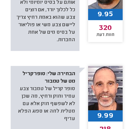
אותם על בסיס יומיומי ולא
כל לכלוך יורד, אם רוצים
9.95
צבע שהוא באמת רחיץ צריך
ליישם צבע משי או פוליאור
320
על בסיס מים של אחת
חוות דעת
החברות.
הבחירה שלי:
סופרקריל
מט של טמבור
סופר קריל של טמבור צבע
עמיד וחזק ורחיץ, מה שכן
לא לשפשף חזק אלא עם
מטלית לחה או ספוג הפלא
9.99
עדיף