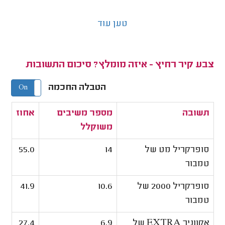
טען עוד
צבע קיר רחיץ - איזה מומלץ? סיכום התשובות
הטבלה החכמה
On
Off
תשובה
מספר משיבים
אחוז
משוקלל
סופרקריל מט של
14
55.0
טמבור
סופרקריל 2000 של
10.6
41.9
טמבור
אקווניר EXTRA של
6.9
27.4