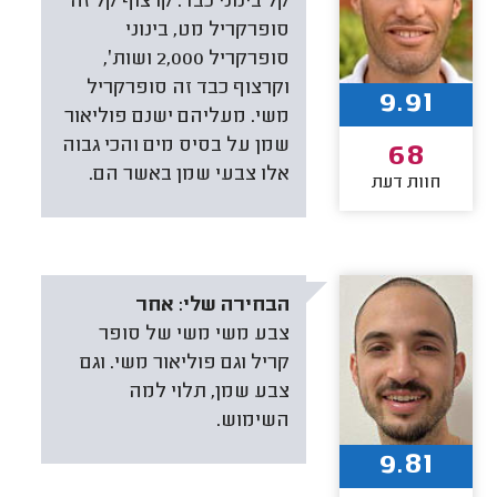
קל בינוני כבד. קרצוף קל זה
סופרקריל מט, בינוני
סופרקריל 2,000 ושות׳,
וקרצוף כבד זה סופרקריל
9.91
משי. מעליהם ישנם פוליאור
שמן על בסיס מים והכי גבוה
68
אלו צבעי שמן באשר הם.
חוות דעת
הבחירה שלי:
אחר
צבע משי משי של סופר
קריל וגם פוליאור משי. וגם
צבע שמן, תלוי למה
השימוש.
9.81