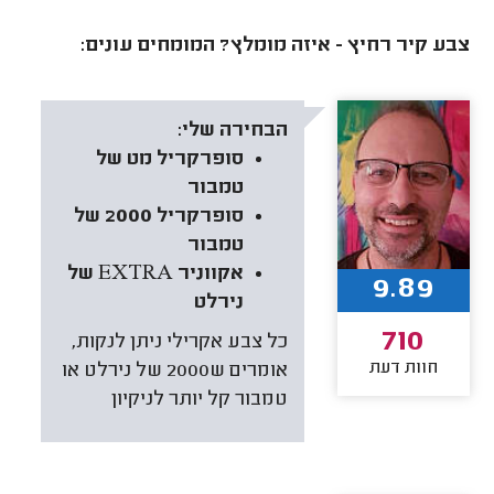
צבע קיר רחיץ - איזה מומלץ? המומחים עונים:
הבחירה שלי:
סופרקריל מט של
טמבור
סופרקריל 2000 של
טמבור
אקווניר EXTRA של
9.89
נירלט
710
כל צבע אקרילי ניתן לנקות,
חוות דעת
אומרים ש2000 של נירלט או
טמבור קל יותר לניקיון