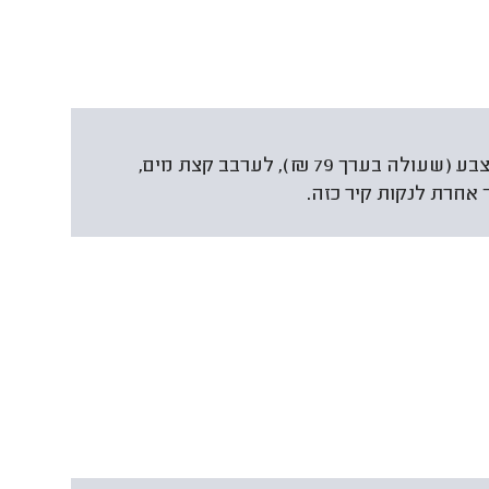
הדרך שאני ממליץ עליה היא לקחת 5 ליטר צבע (שעולה בערך 79 ₪), לערבב קצת מים,
 אחרת לנקות קיר כזה.