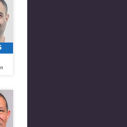
5
4
חו