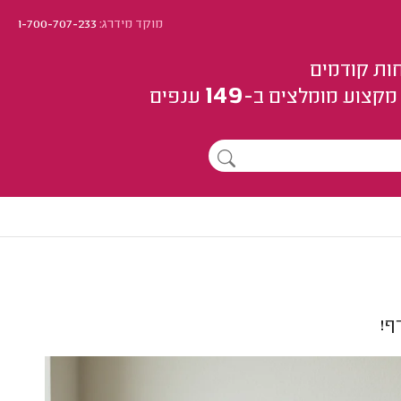
מוקד מידרג:
1-700-707-233
ות קודמים
149
מקצוע
מומלצים
ב-
ענפים
ף!