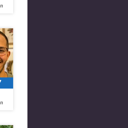
חו
7
חו