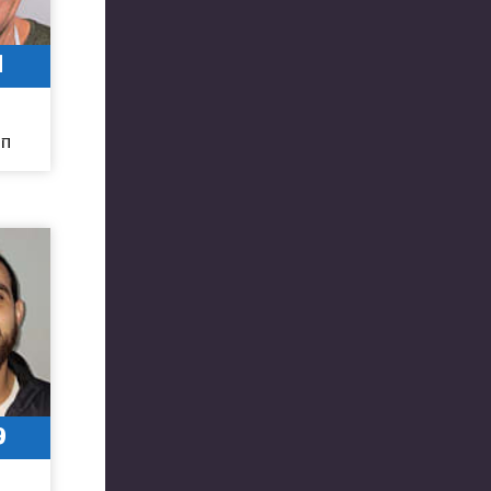
1
חו
9