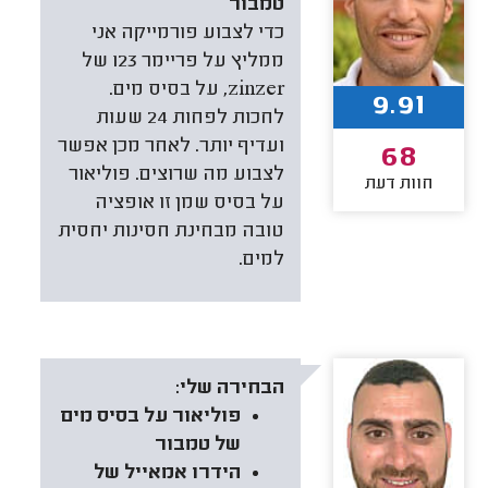
טמבור
כדי לצבוע פורמייקה אני
ממליץ על פריימר 123 של
zinzer, על בסיס מים.
9.91
לחכות לפחות 24 שעות
ועדיף יותר. לאחר מכן אפשר
68
לצבוע מה שרוצים. פוליאור
חוות דעת
על בסיס שמן זו אופציה
טובה מבחינת חסינות יחסית
למים.
הבחירה שלי:
פוליאור על בסיס מים
של טמבור
הידרו אמאייל של