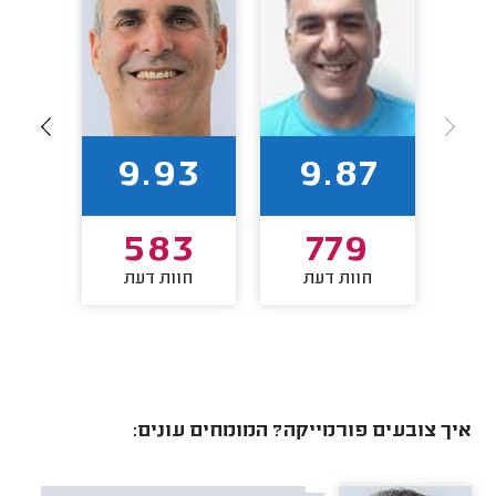
94
9.93
9.87
7
583
779
חוות דעת
חוות דעת
חו
איך צובעים פורמייקה? המומחים עונים: