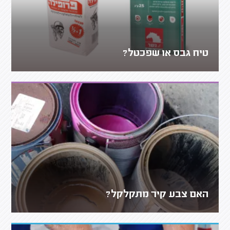
טיח גבס או שפכטל?
האם צבע קיר מתקלקל?