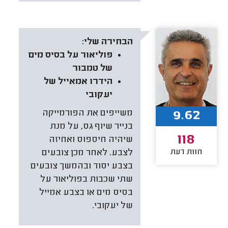
הבחירה שלי:
פוליאור על בסיס מים
של טמבור
הידרו אמאייל של
יעקובי
9.62
משייפים את הפורמייקה
בנייר שיוף גס, על מנת
118
שיהיה חיספוס ואחיזה
חוות דעת
לצבע. לאחר מכן צובעים
בצבע יסוד ובהמשך צובעים
שתי שכבות בפוליאור על
בסיס מים או בצבע אמייל
של יעקובי.