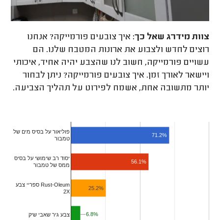
צוות מידרג
שאל כך:
איך צובעים פורמייקה? אנחנו
רוצים לחדש ולצבוע את ארונות המטבח שלנו. הם
עשויים פורמייקה, חשוב לנו שהצבע יהיה אחיד, איכותי
ויישאר לאורך זמן. איך צובעים פורמייקה? ניתן לבחור
יותר מתשובה אחת, אשמח לפירוט על תהליך הצביעה.
פוליאור על בסיס מים של
71.2%
טמבור
יסוד רב שימושי על בסיס
56.1%
ממס של טמבור
ספריי צבע Rust-Oleum
25.2%
2X
6.8%
6.8%
צבע גיר שאבי שיק