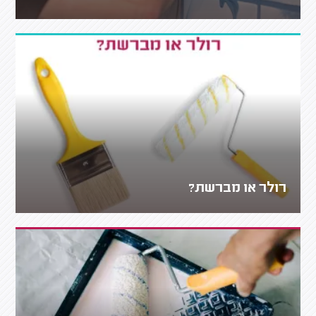
רולר או מברשת?