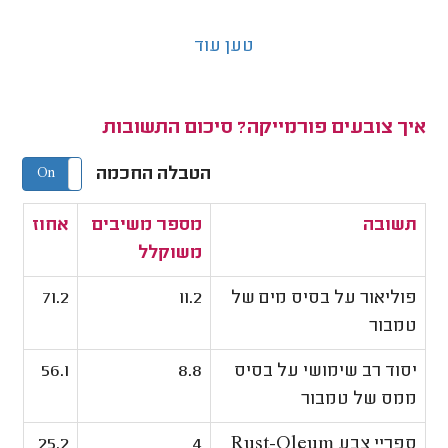
טען עוד
איך צובעים פורמייקה? סיכום התשובות
הטבלה החכמה
On
Off
תשובה
מספר משיבים
אחוז
משוקלל
פוליאור על בסיס מים של
11.2
71.2
טמבור
יסוד רב שימושי על בסיס
8.8
56.1
ממס של טמבור
ספריי צבע Rust-Oleum
4
25.2