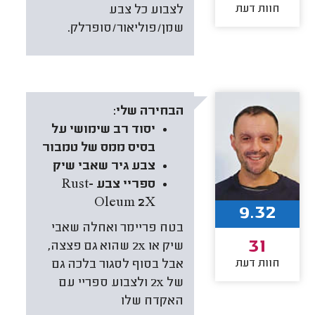
חוות דעת
לצבוע כל צבע
שמן/פוליאור/סופרלק.
הבחירה שלי:
יסוד רב שימושי על
בסיס ממס של טמבור
צבע גיר שאבי שיק
ספריי צבע Rust-
Oleum 2X
9.32
בטח פריימר ואחלה שאבי
31
שיק או 2x שהוא גם פצצה,
חוות דעת
אבל בסוף לסגור בלכה גם
של 2x ולצבוע ספריי עם
האקדח שלו