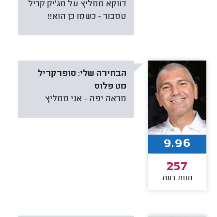
דווקא ממליץ על מג'יק קריל
טמבור - כשמו כן הוא!!
הבחירה שלי:
סופרקריל
מט פלוס
מראה יפה - אני ממליץ
9.96
257
חוות דעת