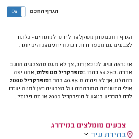
הגרף החכם
On
Off
הגרף החכם נותן משקל גדול יותר למומחים - כלומר
לצבעים עם מספר חוות דעת ודירוגים גבוהים יותר.
אז נראה שיש לנו כאן רוב, אך לא מעט מהצבעים חושב
אחרת. כ59.2% בחרו ב
סופרקריל מט פלוס
, אחוז יפה
בהחלט, אך לא פחות מ 40.8% בחר ב
סופרקריל 2000
.
אולי התשובות המורחבות של הצבעים כאן למטה יעזרו
לכם להכריע בנוגע ל'סופרקריל 2000 או מט פלוס?'.
צבעים מומלצים במידרג
בחירת עיר