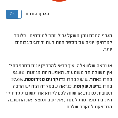
הגרף החכם
On
Off
הגרף החכם נותן משקל גדול יותר למומחים - כלומר
למרחיקי יונים עם מספר חוות דעת ודירוגים גבוהים
יותר.
אז נראה שלשאלה 'איך כדאי להרחיק יונים ממרפסת?'
אין תשובה חד משמעית. האפשרויות מגוונות: 34.6%
בחרו ב
אחר
, 28.1% בחרו ב
דוקרנים מנירוסטה
, 27.6%
בחרו ב
רשת שקופה
, כנראה שבמקרה הזה יש הרבה
תשובות נכונות, אז שווה לכם לקרוא את תשובות מרחיקי
היונים המפורטות למטה, אולי שם תמצאו את התשובה
המדויקת למקרה שלכם.