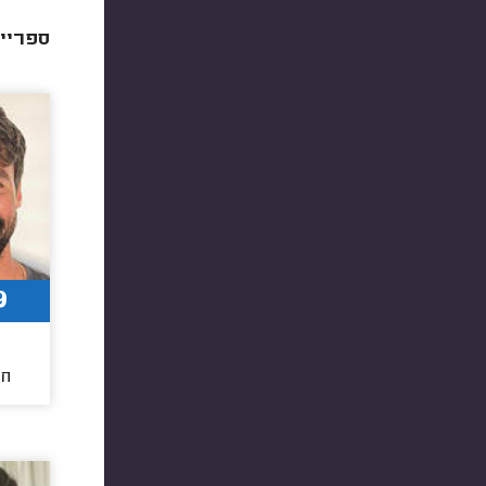
ספריי 
9
חו