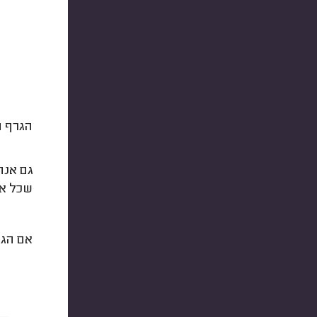
הגרף ה
גם אנחנו הופתענ
שכל אח
אם הגע