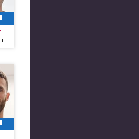
4
7
חו
4
3