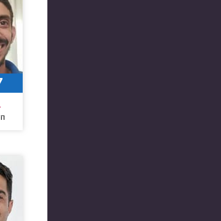
7
4
חו