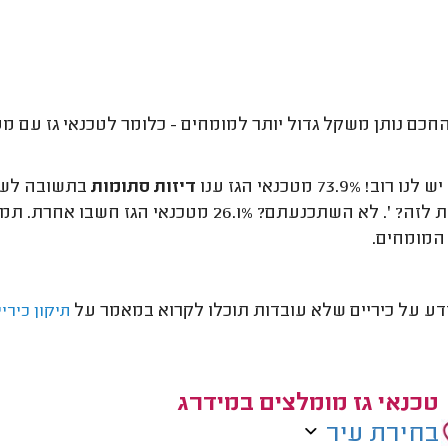
חכם נותן משקל גדול יותר למומחים - כלומר לטכנאי גז עם מספ
וב! 73.9% מטכנאי הגז ענו
דיזות סתומות
בתשובה לשאל
שגורמת לזה? '. לא השתכנעתם? 26.1% מטכנא
המומחים.
דע על כיריים שלא עובדות תוכלו לקרוא במאמר על
תיקון כיריי
טכנאי גז מומלצים במידרג
בחירת עיר