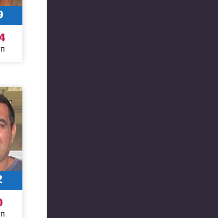
9
4
חו
2
0
חו