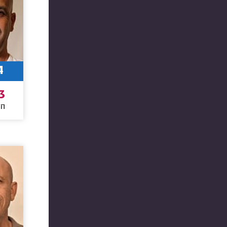
4
3
חו