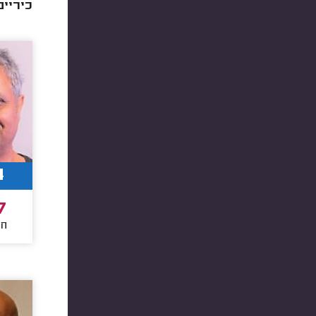
כיריים
4
7
חו