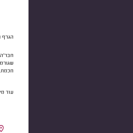
הגרף ה
חבר'ה יש לנו ר
חכמת 
עוד מי