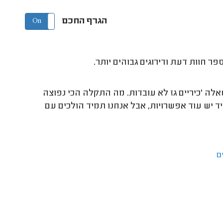
הגרף החכם
On
Off
ר חוות דעת ודירוגים גבוהים יותר.
ה 'כיריים גז לא עובדות. מה התקלה הכי נפוצה
י הגז חשבו אחרת. תמיד יש עוד אפשרויות, אבל אנחנו תמיד הולכים עם
ם