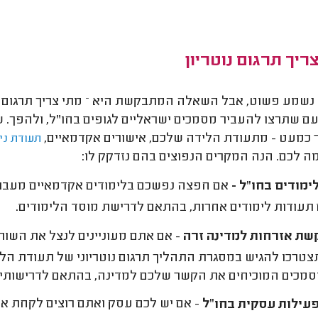
ריך תרגום נוטריון
נשמע פשוט, אבל השאלה המתבקשת היא – מתי צריך תרגום נוטר
ם שתרצו להעביר מסמכים ישראליים לגופים בחו"ל, ולהפך. ש
 כמעט - מתעודת הלידה שלכם, אישורים אקדמאיים,
תעודת ני
 לכם. הנה המקרים הנפוצים בהם נזדקק לו:
ימודים בחו"ל -
אם חפצה נפשכם בלימודים אקדמאיים מעבר לים
 תעודות לימודים אחרות, בהתאם לדרישת מוסד הלימודים.
ת אזרחות למדינה זרה
- אם אתם מעוניינים לנצל את השו
תצטרכו להגיש במסגרת התהליך תרגום נוטריוני של תעודת הלי
סמכים המוכיחים את הקשר שלכם למדינה, בהתאם לדרישותיה
עילות עסקית בחו
"
ל
-
אם יש לכם עסק ואתם רוצים לקחת אות