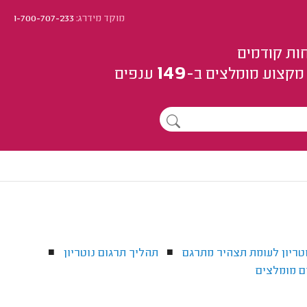
מוקד מידרג:
1-700-707-233
ות קודמים
149
מקצוע
מומלצים
ב-
ענפים
טריון לעומת תצהיר מתרגם
תהליך תרגום נוטריון
■
■
ים מומלצים