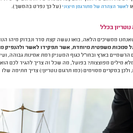
ו
(על כך נפרט בהמשך).
לאשר הצהרה של מתורגמן חיצוני
נוטריון בכלל
אנחנו ממשיכים הלאה, בואו נעשה קצת סדר ונבדוק מיהו הנוט
ל סמכות משפטית מיוחדת, אשר תפקידו לאשר ולהנפיק מ
 הרשמיים בארץ ובחו"ל כגוף המעניק רמת אמינות גבוהה, וע
לא מילים מפוצצות? בפועל, מה שכל זה צריך להגיד לכם הוא ש
 ולכן במקרים מסוימים (כמו תרגום נוטריון!) צריך חתימה של