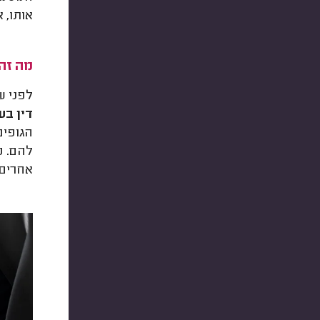
אותו, א
מה זה 
לפני ש
דין בע
הגופים
להם. מ
אחרים,