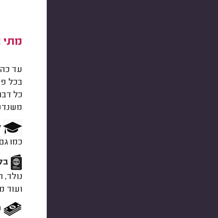
מתי צ
עד כה 
בכל פע
כל דבר
משנדמה
ל
כמו גם
בקש
נולד, 
ועוד מ
פ