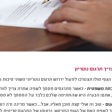
יך תרגום נוטריון
 הגוף מולו תצטרכו לפעול ידרוש תרגום נוטריוני משתי סיבות ע
חה משפטית -
כאשר מתרגמים מסמך לשפה אחרת צריך לוודא
 אתם! הבעיה היא שהחתימה שלכם בלבד על המסמך לא מספיקה 
ום -
טוב זה אולי קצת מובן מאליו, אבל... כאשר מדינה זרה 
לשפת האם של הגוף המבקש. נכונותו של התרגום קריטית לת