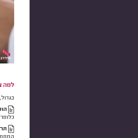
למה צר
בגדול,
הוכ
כלומר,
תרג
המסמך 