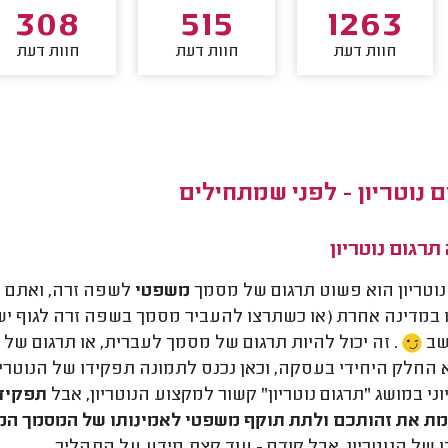
308
515
1263
חוות דעת
חוות דעת
חוות דעת
 נוטריון - לפני שמתחילים
תרגום נוטריון
נוטריון הוא פשוט תרגום של מסמך
משפטי
לשפה זרה, ואתם ת
במדינה אחרת (או כשתרצו להעביר מסמך בשפה זרה לגוף ישר
שב
.
זה יכול להיות תרגום של מסמך לעברית, או תרגום ש
 החלק היחידי בעסקה, וכאן נכנס לתמונה תפקידו של הנוטריון
וני במושג
"
תרגום נוטריון"
קשור למקצוע הנוטריון, אבל
תפקידו
מת את זהותכם ולתת תוקף משפטי לאמינותו של המסמך ה
 של הנוטריון, אבל קודם - עוד קצת מידע על התהליך.