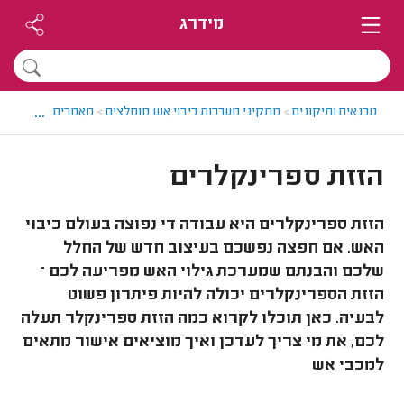
מידרג
...
טכנאים ותיקונים
>
מתקיני מערכות כיבוי אש מומלצים
>
מאמרים על תיקונים
הזזת ספרינקלרים
הזזת ספרינקלרים היא עבודה די נפוצה בעולם כיבוי
האש. אם חפצה נפשכם בעיצוב חדש של החלל
שלכם והבנתם שמערכת גילוי האש מפריעה לכם –
הזזת הספרינקלרים יכולה להיות פיתרון פשוט
לבעיה. כאן תוכלו לקרוא כמה הזזת ספרינקלר תעלה
לכם, את מי צריך לעדכן ואיך מוציאים אישור מתאים
למכבי אש