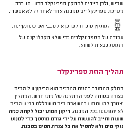
שמיש, ולכן חייבים להתקין ספרינקלר חדש. העברת
מערכת ספרינקלרים ממבנה אחד לאחר זה לא אפשרי.
המתקין מוכרח לעדכן את מכבי אש שמתקיימת
עבודה על הספרינקלרים כדי שלא תקבלו קנס על
הזמנת כבאית לשווא.
תהליך הזזת ספרינקלר
החלק המסובך בהזזת המתזים הוא הריקון של המים
בצורה בטוחה לפני ההתקנה של מתז חדש. המתקין
יצטרך להשתמש במשאבת מים משוכללת כדי שהמים
לא יתפשטו בכל המבנה.
ריקון המתז יכול לקחת כמה
שעות וחייב להעשות על ידי גורם מוסמך כדי למנוע
נזקי מים ולא להפיל את כל צנרת המים במבנה.