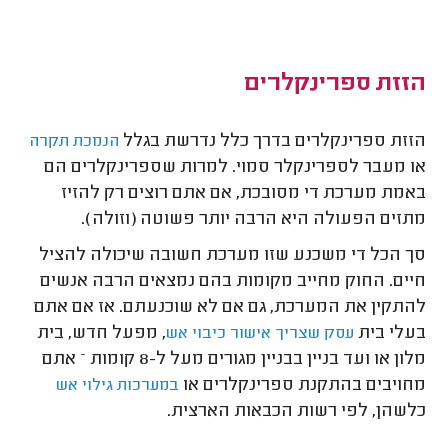
הזזת ספרינקלרים
הזזת ספרינקלרים בדרך כלל נדרשת בגלל
הנמכת תקרה
או מעבר לספרינקלר סמוי. למרות שספרינקלרים הם
באמת מערכת די מסובכת, אם אתם רוצים רק להזיז
מתזים הפעולה היא הרבה יותר פשוטה (וזולה).
סך הכל די משכנע שזו מערכת חשובה שיכולה להציל
חיים. החוק מחייב מקומות בהם נמצאים הרבה אנשים
להתקין את המערכת, גם אם לא שוכנעתם. אז אם אתם
בעלי בית
, מפעל חדש, בית
עסק שצריך אישור כיבוי אש
מלון או ועד בניין בבניין מגורים מעל ל-8 קומות – אתם
מחויבים בהתקנת ספרינקלרים או
במערכות גילוי אש
כלשהן, לפי רשות הכבאות הארצית.