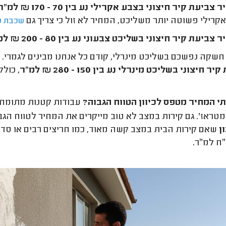
צביעת קיר חיצוני בצבע אקרילי נע בין 70 - 170 ₪ למ"ר
קרילי פשוטה יותר משליכט, המחיר לא זול כי צריך גם
שכבת פ
 צביעת קיר חיצוני בשליכט צבעוני נע בין 80 - 200 ₪ למ״ר
חשקה נפשכם בשליכט מינרלי, קודם כל אנחנו מבינים לגמרי. רק
ר חיצוני בשליכט מינרלי נע בין 150 - 280 ₪ למ"ר
, כול
י המחיר מטפס לכיוון הטווח הגבוה?
עבודות קטנות מתומחרו
טראז'. גם קירות במצב לא טוב מייקרים את המחיר לטווח הגב
ן
שאם קירות הבית במצב קשה מאוד, כמו חריצים רבים או סדק