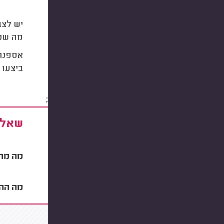
יש לצב
מה שנק
אספנו
ביצעו 
;
שאלו
מה מחי
מה ההב