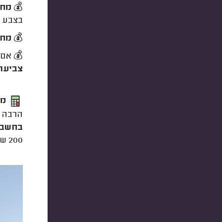
💰
מחיר 
בצבע א
💰
מחיר
💰 אם 
צביעת קי
מת
הרבה מ
בחשבו
200 ש״ח למ״ר.