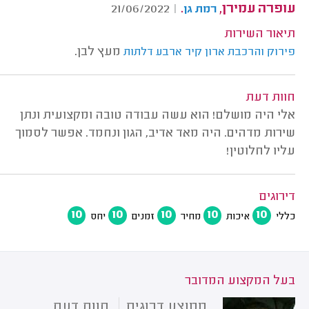
עופרה עמירן,
.
21/06/2022
|
רמת גן
תיאור השירות
מעץ לבן.
פירוק והרכבת ארון קיר ארבע דלתות
חוות דעת
אלי היה מושלם! הוא עשה עבודה טובה ומקצועית ונתן
שירות מדהים. היה מאד אדיב, הגון ונחמד. אפשר לסמוך
עליו לחלוטין!
דירוגים
10
10
10
10
10
כללי
איכות
מחיר
זמנים
יחס
בעל המקצוע המדובר
ממוצע דרוגים
חוות דעת