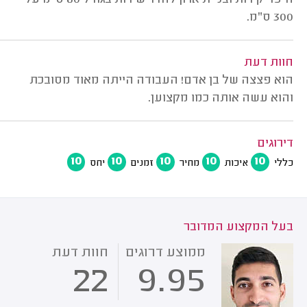
חיפוי קירות ובניית ארון לחדר שירות בגודל 80 ס"מ על
300 ס"מ.
חוות דעת
הוא פצצה של בן אדם! העבודה הייתה מאוד מסובכת
והוא עשה אותה כמו מקצוען.
דירוגים
10
10
10
10
10
כללי
איכות
מחיר
זמנים
יחס
בעל המקצוע המדובר
ממוצע דרוגים
חוות דעת
22
9.95