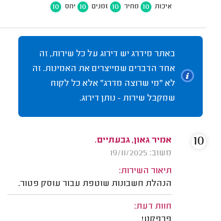
10
10
10
10
איכות
מחיר
זמנים
יחס
באתר מידרג יש דירוג על כל שירות, זה
אחד הדברים שמייצרים את האמינות. זה
לא "מי שרוצה מדרג" אלא כל לקוח
שמקבל שירות - נותן דירוג.
10
אמיר גאון, גבעתיים.
משוב: 19/11/2025
תיאור השירות:
הנהלת חשבונות שוטפת עבור עוסק פטור.
חוות דעת:
פרפקט!