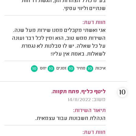
בע"מ כולל הצהרות הון, הגשת דו"חות
שנתיים וליווי עסקי.
חוות דעת:
אני ואשתי מקבלים ממנו שירות מעל שנה.
השירות ממש טוב, הוא זמין לכל דבר ועונה
על כל שאלה. יש לו סבלנות לא נגמרת
לשאלות. באמת אין עליו!
10
10
10
10
איכות
מחיר
זמנים
יחס
10
ליטף כליף, פתח תקווה.
משוב: 14/11/2022
תיאור השירות:
הנהלת חשבונות עבור עצמאית.
חוות דעת: