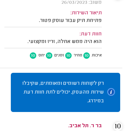
משוב: 26/03/2023
תיאור השירות:
פתיחת תיק עבור עוסק פטור.
חוות דעת:
הוא היה ממש אחלה, זריז ומקצועי.
10
10
10
10
איכות
מחיר
זמנים
יחס
רק לקוחות רשומים ומאומתים, שקיבלו
שירות מהעסק, יכולים לתת חוות דעת
במידרג.
10
בר ר. תל אביב.