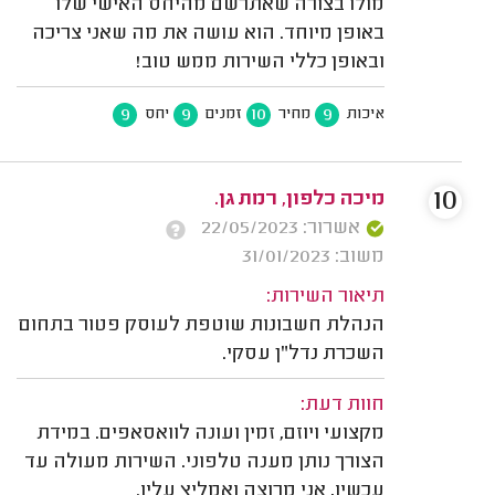
מולו בצורה שאתרשם מהיחס האישי שלו
באופן מיוחד. הוא עושה את מה שאני צריכה
ובאופן כללי השירות ממש טוב!
9
9
10
9
איכות
מחיר
זמנים
יחס
10
מיכה כלפון, רמת גן.
אשרור: 22/05/2023
משוב: 31/01/2023
תיאור השירות:
הנהלת חשבונות שוטפת לעוסק פטור בתחום
השכרת נדל"ן עסקי.
חוות דעת:
מקצועי ויוזם, זמין ועונה לוואסאפים. במידת
הצורך נותן מענה טלפוני. השירות מעולה עד
עכשיו, אני מרוצה ואמליץ עליו.