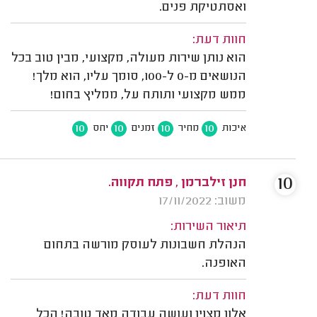
ואסתטיקת פנים.
חוות דעת:
הוא נותן שירות מעולה, מקצועי, מבין טוב בכל
הנושאים מ-0 ל-100, סומך עליו, הוא מלך!
ממש מקצועי ותותח על, ממליץ בחום!
10
10
10
10
איכות
מחיר
זמנים
יחס
10
חנן זילברמן , פתח תקווה.
משוב: 17/11/2022
תיאור השירות:
הנהלת חשבונות לעוסק מורשה בתחום
האופנה.
חוות דעת:
אלון מצוין ועושה עבודה מאד טובה! הכל