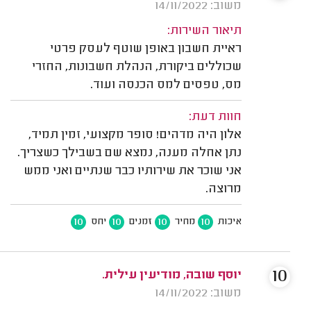
משוב: 14/11/2022
תיאור השירות:
ראיית חשבון באופן שוטף לעסק פרטי
שכוללים ביקורת, הנהלת חשבונות, החזרי
מס, טפסים למס הכנסה ועוד.
חוות דעת:
אלון היה מדהים! סופר מקצועי, זמין תמיד,
נתן אחלה מענה, נמצא שם בשבילך כשצריך.
אני שוכר את שירותיו כבר שנתיים ואני ממש
מרוצה.
10
10
10
10
איכות
מחיר
זמנים
יחס
10
יוסף שובה, מודיעין עילית.
משוב: 14/11/2022