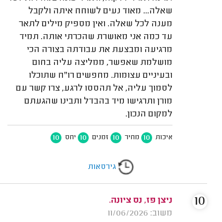
שאלה... מאוד נעים לשוחח איתה ולקבל
מענה לכל שאלה. ואין מספיק מילים לתאר
עד כמה אני מאושרת שהכרתי אותה. תמיד
מרגיעה ומבצעת את עבודתה בצורה הכי
מושלמת שאפשר, ממליצה עליה בחום
ובעיניים עצומות. מחפשים רו"ח שתוכלו
לסמוך עליה, אל תהססו לרגע, צרו קשר עם
מורן ותרגישו מיד בהבדל ותבינו שהגעתם
למקום הנכון.
10
10
10
10
איכות
מחיר
זמנים
יחס
גירסאות
10
ניצן פז, נס ציונה.
משוב: 11/06/2026