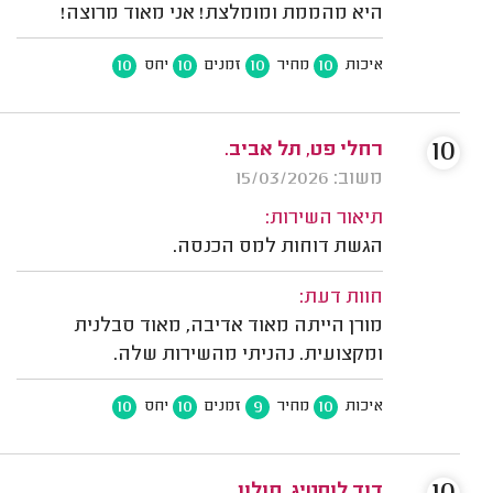
היא מהממת ומומלצת! אני מאוד מרוצה!
10
10
10
10
איכות
מחיר
זמנים
יחס
10
רחלי פט, תל אביב.
משוב: 15/03/2026
תיאור השירות:
הגשת דוחות למס הכנסה.
חוות דעת:
מורן הייתה מאוד אדיבה, מאוד סבלנית
ומקצועית. נהניתי מהשירות שלה.
10
10
9
10
איכות
מחיר
זמנים
יחס
דוד לוסטיג, חולון.