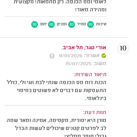
לאומי ומס הכנסה. רק מחמאות! מקצועית
ומהירה מאוד!
10
10
10
10
איכות
מחיר
זמנים
יחס
10
אורי טגר, תל אביב.
אשרור: 11/01/2026
משוב: 15/07/2025
תיאור השירות:
הכנת דוח מס הכנסה שנתי לבת זוגי ולי, כולל
התעסקות עם דברים לא פשוטים במיסוי
בינלאומי.
חוות דעת:
מורן היא יסודית, מקסימה, אמינה ומאד שמה
לב לפרטים קטנים שיכולים לעשות הבדל
גדול! סופר ממליץ!