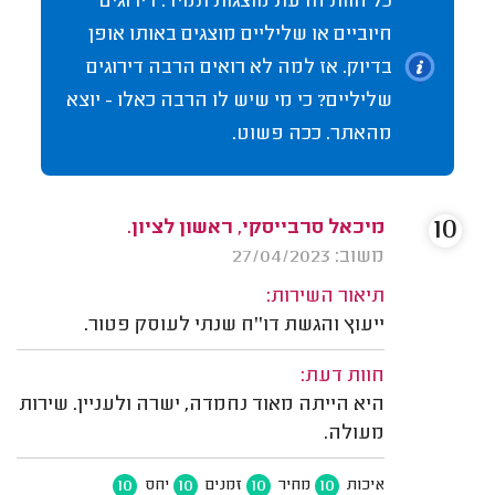
כל חוות הדעת מוצגות תמיד. דירוגים
חיוביים או שליליים מוצגים באותו אופן
בדיוק. אז למה לא רואים הרבה דירוגים
שליליים? כי מי שיש לו הרבה כאלו - יוצא
מהאתר. ככה פשוט.
10
מיכאל סרבייסקי, ראשון לציון.
משוב: 27/04/2023
תיאור השירות:
ייעוץ והגשת דו''ח שנתי לעוסק פטור.
חוות דעת:
היא הייתה מאוד נחמדה, ישרה ולעניין. שירות
מעולה.
10
10
10
10
איכות
מחיר
זמנים
יחס