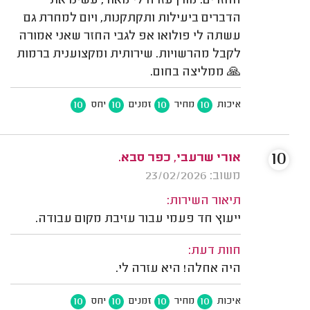
החזרים. מורן עזרה לי מאוד, עשינו את
הדברים ביעילות ותקתקנות, ויום למחרת גם
עשתה לי פולואו אפ לגבי החזר שאני אמורה
לקבל מהרשויות. שירותית ומקצוענית ברמות
🙏 ממליצה בחום.
10
10
10
10
איכות
מחיר
זמנים
יחס
10
אורי שרעבי, כפר סבא.
משוב: 23/02/2026
תיאור השירות:
ייעוץ חד פעמי עבור עזיבת מקום עבודה.
חוות דעת:
היה אחלה! היא עזרה לי.
10
10
10
10
איכות
מחיר
זמנים
יחס