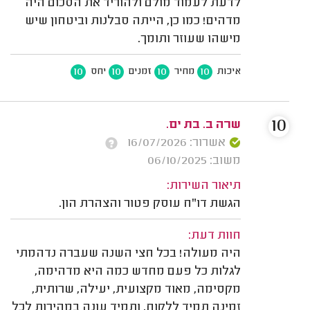
לדעת לעמוד מולם ולהוריד את הסכום היה
מדהים! כמו כן, הייתה סבלנות וביטחון שיש
מישהו שעוזר ותומך.
10
10
10
10
איכות
מחיר
זמנים
יחס
10
שרה ב. בת ים.
אשרור: 16/07/2026
משוב: 06/10/2025
תיאור השירות:
הגשת דו"ח עוסק פטור והצהרת הון.
חוות דעת:
היה מעולה! בכל חצי השנה שעברה נדהמתי
לגלות כל פעם מחדש כמה היא מדהימה,
מקסימה, מאוד מקצועית, יעילה, שרותית,
זמינה תמיד ללקוח, ותמיד עונה במהירות לכל