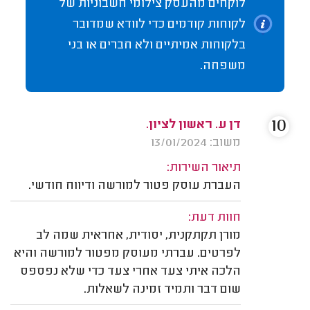
לוקחים מהעסק צילומי חשבוניות של
לקוחות קודמים כדי לוודא שמדובר
בלקוחות אמיתיים ולא חברים או בני
משפחה.
10
דן ע. ראשון לציון.
משוב: 13/01/2024
תיאור השירות:
העברת עוסק פטור למורשה ודיווח חודשי.
חוות דעת:
מורן תקתקנית, יסודית, אחראית שמה לב
לפרטים. עברתי מעוסק מפטור למורשה והיא
הלכה איתי צעד אחרי צעד כדי שלא נפספס
שום דבר ותמיד זמינה לשאלות.