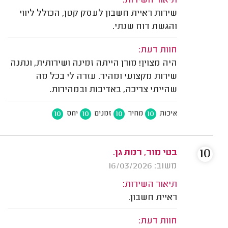
תיאור השירות:
שירות ראיית חשבון לעסק קטן, הכולל ליווי
והגשת דוח שנתי.
חוות דעת:
היה מצוין! מורן הייתה זמינה ושירותית, ונתנה
שירות מקצועי ומהיר. עזרה לי בכל מה
שהייתי צריכה, באדיבות ובמהירות.
10
10
10
10
איכות
מחיר
זמנים
יחס
10
בטי מור, רמת גן.
משוב: 16/03/2026
תיאור השירות:
ראיית חשבון.
חוות דעת: