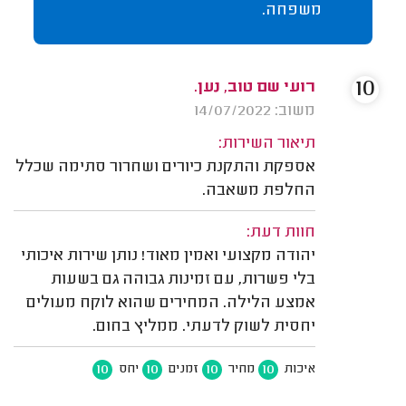
משפחה.
10
רועי שם טוב, נען.
משוב: 14/07/2022
תיאור השירות:
אספקת והתקנת כיורים ושחרור סתימה שכלל
החלפת משאבה.
חוות דעת:
יהודה מקצועי ואמין מאוד! נותן שירות איכותי
בלי פשרות, עם זמינות גבוהה גם בשעות
אמצע הלילה. המחירים שהוא לוקח מעולים
יחסית לשוק לדעתי. ממליץ בחום.
10
10
10
10
איכות
מחיר
זמנים
יחס