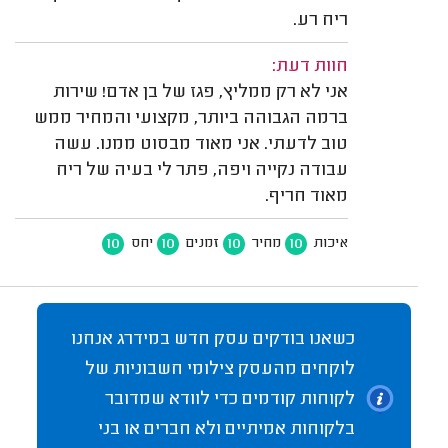
ריח רע.
חוות דעת:
אני לא רק ממליץ, פגז של בן אדם! שירות
ברמה הגבוהה ביותר, מקצועי והמחיר ממש
טוב לדעתי. אני מאוד מבסוט ממנו. עשה
עבודה נקייה ויפה, פתר לי בעיה של ריח
מאוד חריף.
10
10
10
10
איכות
מחיר
זמנים
יחס
כשאנו בודקים עסק חדש במידרג אנחנו
לוקחים מהעסק צילומי חשבוניות של
לקוחות קודמים כדי לוודא שמדובר
בלקוחות אמיתיים ולא חברים או בני