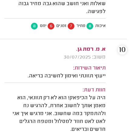
שאלות ואני חושב שהוא גבה מחיר גבוה
לפגישה.
8
6
7
8
איכות
מחיר
זמנים
יחס
10
א. מ. רמת גן.
משוב: 30/07/2025
תיאור השירות:
ייעוץ תזונתי ואימון לחשיבה בריאה.
חוות דעת:
היה על הכיפאק! הוא לא רק תזונאי, הוא
מאמן אותך לחשוב אחרת, להרגיש נח
ולהתמקד במה שחשוב. אני מרגיש איך אני
לאט לאט חוזר למסלול ומטפח הרגלים
חדשים ובריאים.