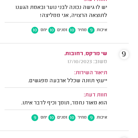
יש לו גישה נכונה לבני נוער ובאמת הגענו
לתוצאה הרצויה, אני ממליצה!
10
10
10
9
איכות
מחיר
זמנים
יחס
9
שי מרקס, רחובות.
משוב: 17/10/2023
תיאור השירות:
ייעוץ תזונה שכלל ארבעה מפגשים.
חוות דעת:
הוא מאוד נחמד, תומך וכיף לדבר איתו.
9
10
10
9
איכות
מחיר
זמנים
יחס