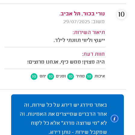
10
נורי בכור, תל אביב.
משוב: 29/07/2025
תיאור השירות:
ייעוץ וליווי תזונתי לילד.
חוות דעת:
היה מצוין! ממש כיף, אנחנו מרוצים!
10
10
10
10
איכות
מחיר
זמנים
יחס
באתר מידרג יש דירוג על כל שירות, זה
אחד הדברים שמייצרים את האמינות. זה
לא "מי שרוצה מדרג" אלא כל לקוח
שמקבל שירות - נותן דירוג.