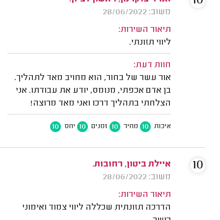
10
משוב: 28/06/2022
תיאור השירות:
ליווי תזונתי.
חוות דעת:
אור עשר של בחור, הוא מחויב מאד לתהליך.
בן אדם אכפתי, מנומס, יודע את עבודתו. אני
הצלחתי בתהליך דרכו ואני מאד מרוצה!
10
10
10
10
איכות
מחיר
זמנים
יחס
10
איילת ביטון, רחובות.
משוב: 28/06/2022
תיאור השירות:
הדרכה תזונתית שכללה ליווי צמוד ואימוני