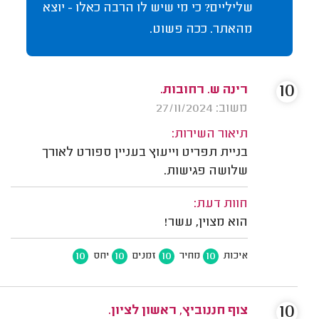
שליליים? כי מי שיש לו הרבה כאלו - יוצא
מהאתר. ככה פשוט.
10
רינה ש. רחובות.
משוב: 27/11/2024
תיאור השירות:
בניית תפריט וייעוץ בעניין ספורט לאורך
שלושה פגישות.
חוות דעת:
הוא מצוין, עשר!
10
10
10
10
איכות
מחיר
זמנים
יחס
10
צוף חננוביץ, ראשון לציון.