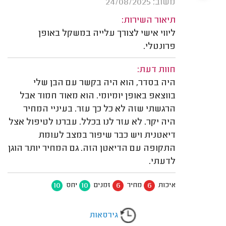
משוב: 24/08/2025
תיאור השירות:
ליווי אישי לצורך עלייה במשקל באופן
פרונטלי.
חוות דעת:
היה בסדר, הוא היה בקשר עם הבן שלי
בווצאפ באופן יומיומי. הוא מאוד חמוד אבל
הרגשתי שזה לא כל כך עזר. בעיניי המחיר
היה יקר. לא עזר לנו בכלל. עברנו לטיפול אצל
דיאטנית ויש כבר שיפור במצב לעומת
התקופה עם הדיאטן הזה. גם המחיר יותר הוגן
לדעתי.
10
10
6
6
איכות
מחיר
זמנים
יחס
גירסאות