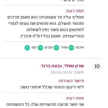
תפריט אישי.
חוות דעת:
ממליץ עליו חד משמעית! הוא מאמן מדהים
ומנטור מושלם. הוא מתאים את עצמו לגמרי
למתאמן והוא מאוד זמין לשאלות
והתייעצויות. מאמן בכל רמ"ח איבריו.
10
10
10
10
איכות
מחיר
זמנים
יחס
10
שרון טסלר, גבעת ברנר.
משוב: 28/06/2022
תיאור השירות:
ליווי וייעוץ תזונתי שכלל אימוני כושר.
חוות דעת:
אני מאד מרוצה מהשירות שלו, כל המשפחה