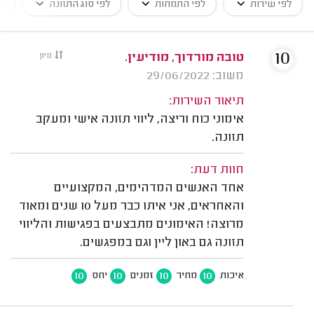
לפי שירות
לפי התמחות
לפי סוג התזונה
פ
10
טובה מורדוך, מודיעין.
מיון
משוב: 29/06/2022
תיאור השירות:
אימוני כוח וריצה, ליווי תזונה אישי ומעקב
תזונה.
חוות דעת:
אחד האנשים המדהימים, המקצועיים
והאחראים, אני איתו כבר מעל 10 שנים ומאוד
מרוצה! האימונים מתבצעים בפגישות והליווי
תזונה גם באון ליין וגם במפגשים.
10
10
10
10
איכות
מחיר
זמנים
יחס