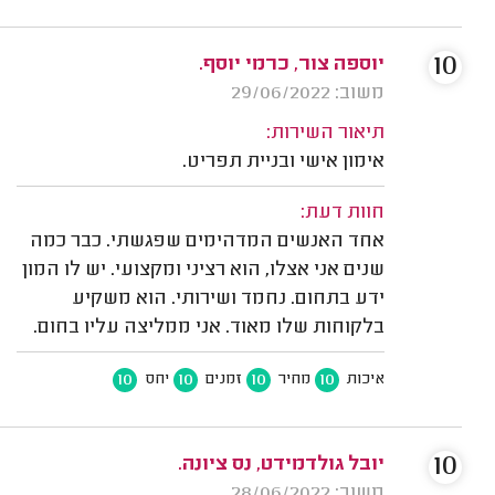
10
יוספה צור, כרמי יוסף.
משוב: 29/06/2022
תיאור השירות:
אימון אישי ובניית תפריט.
חוות דעת:
אחד האנשים המדהימים שפגשתי. כבר כמה
שנים אני אצלו, הוא רציני ומקצועי. יש לו המון
ידע בתחום. נחמד ושירותי. הוא משקיע
בלקוחות שלו מאוד. אני ממליצה עליו בחום.
10
10
10
10
איכות
מחיר
זמנים
יחס
10
יובל גולדמידט, נס ציונה.
משוב: 28/06/2022