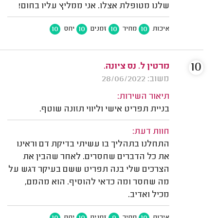
שלנו מטופלת אצלו. אני ממליץ עליו בחום!
10
10
10
10
איכות
מחיר
זמנים
יחס
10
מרטין ל. נס ציונה.
משוב: 28/06/2022
תיאור השירות:
בניית תפריט אישי וליווי תזונה שוטף.
חוות דעת:
התחלנו בתהליך בו עשיתי בדיקת דם וראינו
את כל הדברים שחסרים. לאחר שהבין את
הצרכים שלי בנה תפריט ששם בעיקר דגש על
מה שחסר ומה כדאי להוסיף. הוא מהמם,
מכיל ואדיב.