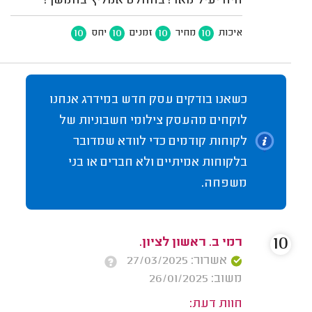
היה יעיל מאד! בהחלט אמליץ בהמשך!
10
10
10
10
איכות
מחיר
זמנים
יחס
כשאנו בודקים עסק חדש במידרג אנחנו
לוקחים מהעסק צילומי חשבוניות של
לקוחות קודמים כדי לוודא שמדובר
בלקוחות אמיתיים ולא חברים או בני
משפחה.
10
רמי ב. ראשון לציון.
אשרור: 27/03/2025
משוב: 26/01/2025
חוות דעת: