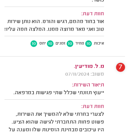
כושר.
חוות דעת:
אור בחור מהמם, רגיש והורס. הוא נותן שירות
טוב ואני מאד מרוצה ממנו. המלצה חמה עליו!
10
10
10
10
איכות
מחיר
זמנים
יחס
7
מ. ל. מודיעין.
משוב: 07/11/2024
תיאור השירות:
ייעוץ תזונתי שכלל שתי פגישות במרפאה.
חוות דעת:
לצערי בחרתי שלא להמשיך את השירות,
פשוט פחות התחברתי לגישה שהוא הציע.
היו עיכובים מבחינת הזמינות שלו ומענה על