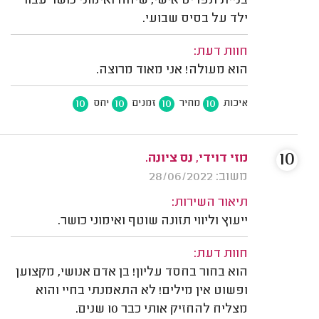
בניית תפריט אישי, שיחה ואימוני כושר עבור
ילד על בסיס שבועי.
חוות דעת:
הוא מעולה! אני מאוד מרוצה.
10
10
10
10
איכות
מחיר
זמנים
יחס
10
מזי דוידי, נס ציונה.
משוב: 28/06/2022
תיאור השירות:
ייעוץ וליווי תזונה שוטף ואימוני כושר.
חוות דעת:
הוא בחור בחסד עליון! בן אדם אנושי, מקצוען
ופשוט אין מילים! לא התאמנתי בחיי והוא
מצליח להחזיק אותי כבר 10 שנים.