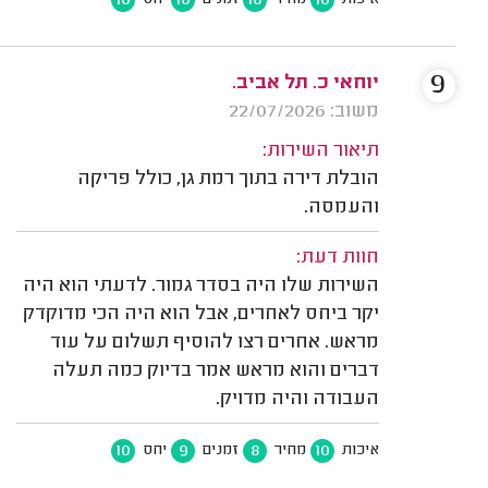
10
10
10
10
איכות
מחיר
זמנים
יחס
9
יוחאי כ. תל אביב.
משוב: 22/07/2026
תיאור השירות:
הובלת דירה בתוך רמת גן, כולל פריקה
והעמסה.
חוות דעת:
השירות שלו היה בסדר גמור. לדעתי הוא היה
יקר ביחס לאחרים, אבל הוא היה הכי מדוקדק
מראש. אחרים רצו להוסיף תשלום על עוד
דברים והוא מראש אמר בדיוק כמה תעלה
העבודה והיה מדויק.
10
9
8
10
איכות
מחיר
זמנים
יחס