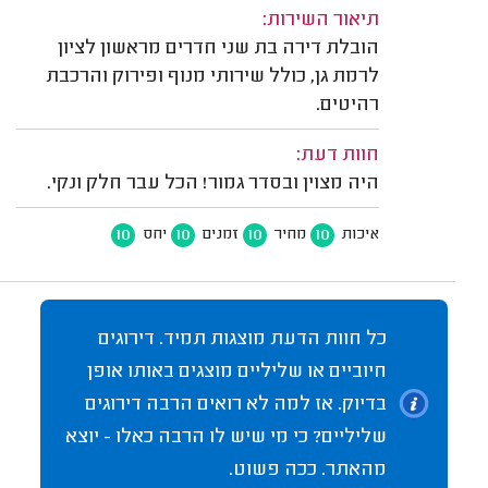
תיאור השירות:
הובלת דירה בת שני חדרים מראשון לציון
לרמת גן, כולל שירותי מנוף ופירוק והרכבת
רהיטים.
חוות דעת:
היה מצוין ובסדר גמור! הכל עבר חלק ונקי.
10
10
10
10
איכות
מחיר
זמנים
יחס
כל חוות הדעת מוצגות תמיד. דירוגים
חיוביים או שליליים מוצגים באותו אופן
בדיוק. אז למה לא רואים הרבה דירוגים
שליליים? כי מי שיש לו הרבה כאלו - יוצא
מהאתר. ככה פשוט.