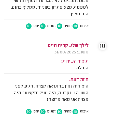
מכונת הכביסה לא נסגר עד הסוף והמשיך
לטפטף. מצא פתרון בשנייה. ממליץ בחום,
היה מצוין!
10
10
10
10
איכות
מחיר
זמנים
יחס
10
לילך שלג, קרית חיים.
משוב: 31/08/2025
תיאור השירות:
הובלה.
חוות דעת:
הוא היה זמין בהתראה קצרה, הגיע לפני
השעה שנקבעה, היה יעיל ומקצועי. היה
מצוין! אני מאד מרוצה!
10
10
10
10
איכות
מחיר
זמנים
יחס