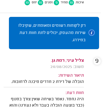
10
10
9
10
איכות
מחיר
זמנים
יחס
רק לקוחות רשומים ומאומתים, שקיבלו
שירות מהעסק, יכולים לתת חוות דעת
במידרג.
9
צליל עיני, רמת גן.
משוב: 24/08/2025
תיאור השירות:
הובלה של דירת 2 חדרים מיבנה לרחובות.
חוות דעת:
היה נחמד. נאמר בשיחה שאין צורך במנוף
(כבר בוצעה הובלה בעבר ולא נעזרנו) והוא