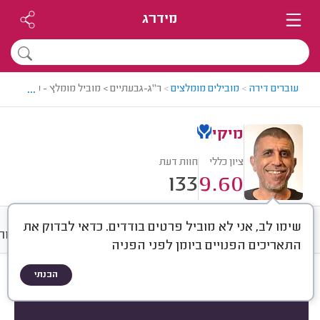
מידרג
...
עוברים דירה
>
מובילים מומלצים
>
ר"ג-גבעתיים > מוביל מומלץ - מיקי
מיקי
ציון כללי
חוות דעת
133
9.60
שימו לב, אני לא מוביל פרטים בודדים. כדאי לבדוק את
חוות דעת
ממוצע
גלריה
אודות
התאריכים הפנויים ביומן לפני הפניה
הבנתי
חוות דעת לפי:
הכל
(
133
)
הכי נפוצים
סוג שירות
סוג הובלה