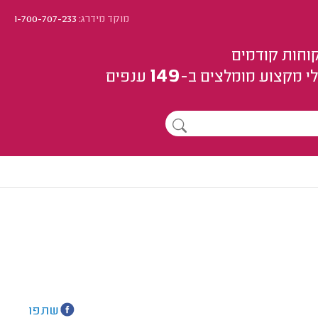
מוקד מידרג:
1-700-707-233
וחות קודמים
149
י מקצוע
מומלצים
ב-
ענפים
שתפו