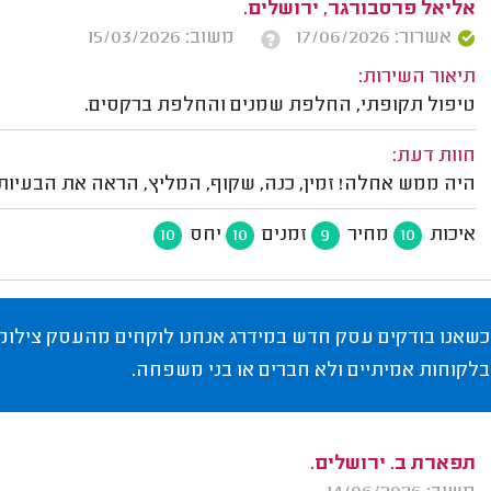
אליאל פרסבורגר, ירושלים.
אשרור: 17/06/2026
משוב: 15/03/2026
תיאור השירות:
טיפול תקופתי, החלפת שמנים והחלפת ברקסים.
חוות דעת:
היה ממש אחלה! זמין, כנה, שקוף, המליץ, הראה את הבעיות
איכות
מחיר
זמנים
יחס
10
10
9
10
כשאנו בודקים עסק חדש במידרג אנחנו לוקחים מהעסק צילומי
בלקוחות אמיתיים ולא חברים או בני משפחה.
תפארת ב. ירושלים.