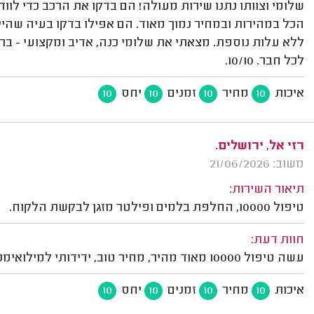
שלומי וצוותו נתנו שירות מעולה! הם בדקו את הרכב כדי לוו
הכל במהירות ובמחיר נמוך מאוד. הם אפילו בדקו בעיה שהיית
ללא עלות נוספת. מצאתי את שלומי כנה, אדיב ומקצועי - ב
לכל חבר. 10/10.
איכות
מחיר
זמנים
יחס
10
10
10
10
רזי אל, ירושלים.
משוב: 21/06/2026
תיאור השירות:
טיפול 10000, החלפת בלמים ופילטר מזגן לבקשת הלקוח.
חוות דעת:
עשה טיפול 10000 מאוד מהיר, מחיר טוב, ידידותי למילואימניקים. הייתי מאוד מרוצה!
איכות
מחיר
זמנים
יחס
10
10
10
10