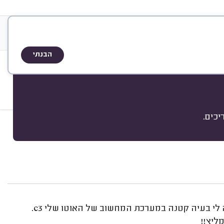
&
דאו טיפ
אודות
A
Q
שיטת הדירוג
הבנתי
כים.
מיון
היה יעיל מאד! בהחלט אמליץ בהמשך! חוץ מהטיפול הייתה לי בעיה קטנה במערכת המחשוב של האוטו שלי c3.
ליץ!!