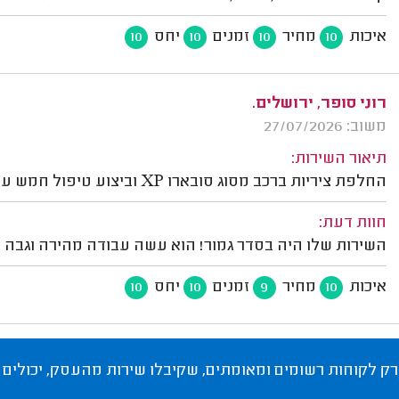
איכות
מחיר
זמנים
יחס
10
10
10
10
רוני סופר, ירושלים.
משוב: 27/07/2026
תיאור השירות:
החלפת ציריות ברכב מסוג סובארו XP וביצוע טיפול חמש עשרה אלף שכלל החלפת שמן ופילטר אוויר.
חוות דעת:
השירות שלו היה בסדר גמור! הוא עשה עבודה מהירה וגבה מחי
איכות
מחיר
זמנים
יחס
10
10
9
10
רק לקוחות רשומים ומאומתים, שקיבלו שירות מהעסק, יכולים 