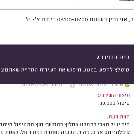
זמין בשעות 08:00-16:00 בימים א'- ה'.
חוות דעת
מחירים
ממוצע
וי
יתי
 לפי:
הכל
(
787
)
ים
יצרן
מודל
במה טיפלו
טיפ ממידרג
מומלץ לחפש במנוע חיפוש את השירות המדויק שאתם צרי
אריאל פיקאר, ירושלים.
אשרור: 02/08/2026
משוב: 26/05/2025
תיאור השירות:
טיפול 10,000.
חוות דעת:
קיבלתי יחס אדיב, מהיר, הבעיה נפתרה במחיר זול. באמת ממ