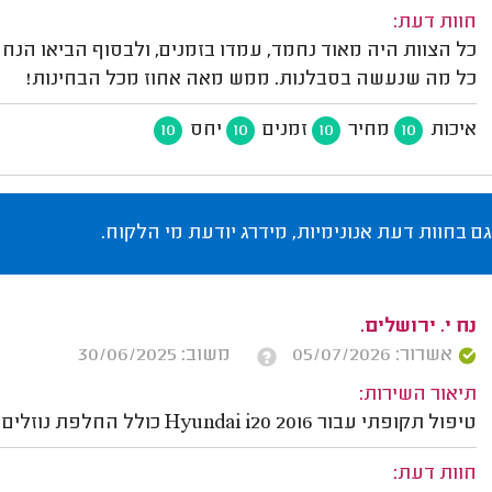
חוות דעת:
כל הצוות היה מאוד נחמד, עמדו בזמנים, ולבסוף הביאו הנח
כל מה שנעשה בסבלנות. ממש מאה אחוז מכל הבחינות!
איכות
מחיר
זמנים
יחס
10
10
10
10
גם בחוות דעת אנונימיות, מידרג יודעת מי הלקוח.
נח י. ירושלים.
אשרור: 05/07/2026
משוב: 30/06/2025
תיאור השירות:
טיפול תקופתי עבור Hyundai i20 2016 כולל החלפת נוזלים ופילטרים ובדיקת מזגן.
חוות דעת: