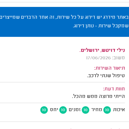
באתר מידרג יש דירוג על כל שירות, זה אחד הדברים שמייצרים
שמקבל שירות - נותן דירוג.
נילי דויטש, ירושלים.
משוב: 17/06/2026
תיאור השירות:
טיפול שנתי לרכב.
חוות דעת:
הייתי מרוצה ממש מהכל.
איכות
מחיר
זמנים
יחס
10
10
10
10