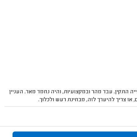
ה התקין. עבד מהר ובמקצועיות, והיה נחמד מאד. העניין
 אז צריך להיערך לזה, מבחינת רעש ולכלוך.