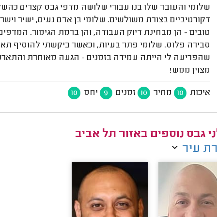
דקורטיביים בצורת משולשים. שלומי בן אדם נעים, ישיר ויש
טובים - הן מבחינת דיוק העבודה, והן ברמת הגימור. המדפים
סבירה פלוס. שלומי פתר בעיות, וכאשר ביקשתי להוסיף תאור
שהפריעה לי הייתה עמידה בזמנים - הגעה מאוחרת והתארכו
מצוין ממש!
איכות
מחיר
זמנים
יחס
10
9
10
10
י גבס נוספים באזור תל אביב
ת עיר