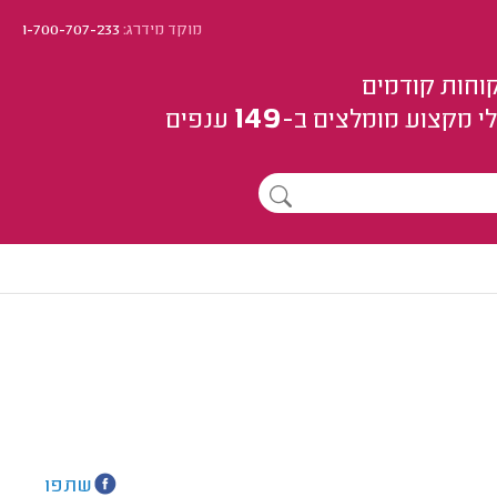
מוקד מידרג:
1-700-707-233
וחות קודמים
149
י מקצוע
מומלצים
ב-
ענפים
שתפו