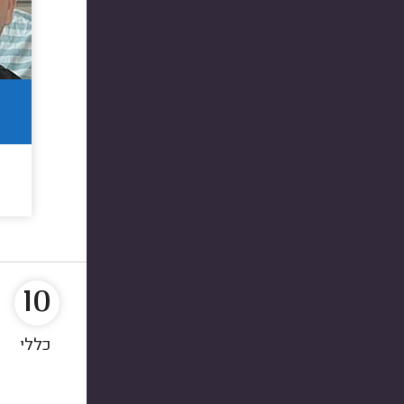
10
כללי