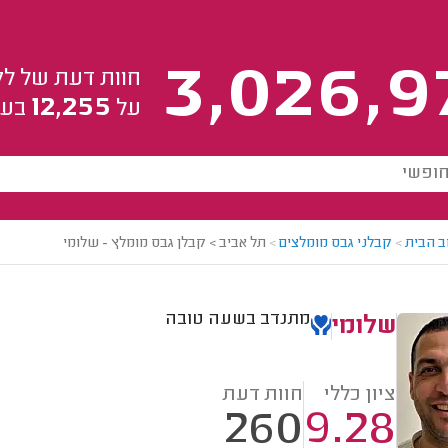
3,026,9
חוות דעת של לק
12,255
על
בעל
ב הבית
>
קבלני גבס מומלצים
>
תל אביב > קבלן גבס מומלץ - שלומי
מתנדב בשעה טובה
שלומי
ציון כללי
חוות דעת
260
9.28