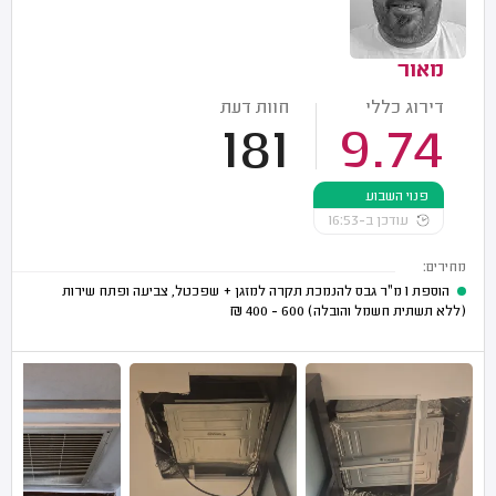
מאור
דירוג כללי
חוות דעת
181
9.74
פנוי השבוע
עודכן ב-16:53
מחירים:
הוספת 1 מ"ר גבס להנמכת תקרה למזגן + שפכטל, צביעה ופתח שירות
(ללא תשתית חשמל והובלה)
600 - 400
₪