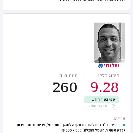
שלומי
דירוג כללי
חוות דעת
260
9.28
פנוי בעוד חודש
עודכן ב-02/08
מחירים:
הוספת 1 מ"ר גבס להנמכת תקרה למזגן + שפכטל, צביעה ופתח שירות
(ללא תשתית חשמל והובלה)
500 - 350
₪