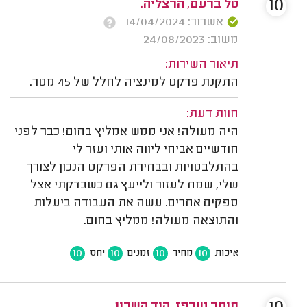
10
טל ברעם, הרצליה.
אשרור: 14/04/2024
משוב: 24/08/2023
תיאור השירות:
התקנת פרקט למינציה לחלל של 45 מטר.
חוות דעת:
היה מעולה! אני ממש אמליץ בחום! כבר לפני
חודשיים אביחי ליווה אותי ועזר לי
בהתלבטויות ובבחירת הפרקט הנכון לצורך
שלי, שמח לעזור ולייעץ גם כשבדקתי אצל
ספקים אחרים. עשה את העבודה ביעלות
והתוצאה מעולה! ממליץ בחום.
10
10
10
10
איכות
מחיר
זמנים
יחס
תומר טורפז, הוד השרון.