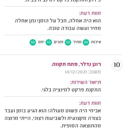
פירוק והתקנת פרקט למינציה בבית.
חוות דעת:
הוא היה אחלה, חבל על הזמן! נתן אחלה
מחיר ועשה עבודה טובה.
10
10
10
10
איכות
מחיר
זמנים
יחס
10
רונן נדלר, פתח תקווה.
משוב: 14/12/2021
תיאור השירות:
התקנת פרקט למינציה בלגי.
חוות דעת:
אביחי היה פשוט מעולה! הוא הגיע בזמן ועבד
בצורה מקצועית ולשביעות רצוני, הייתי מרוצה
מהתוצאה הסופית.