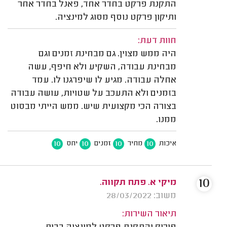
התקנת פרקט בחדר אחד, פאנל בחדר אחר
ותיקון פרקט נוסף מסוג למינציה.
חוות דעת:
היה ממש מצוין. גם מבחינת זמנים וגם
מבחינת עבודה, השקיע ולא חיפף, עשה
אחלה עבודה. מגיע לו שיפרגנו לו. עמד
בזמנים ולא התעכב על שטויות, עושה עבודה
בצורה הכי מקצועית שיש. ממש הייתי מבסוט
ממנו.
10
10
10
10
איכות
מחיר
זמנים
יחס
10
מיקי א. פתח תקווה.
משוב: 28/03/2022
תיאור השירות: