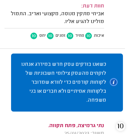
חוות דעת:
אביחי מתקין מנוסה, מקצועי ואדיב. התמזל
מזלינו להגיע אליו.
10
10
10
10
איכות
מחיר
זמנים
יחס
כשאנו בודקים עסק חדש במידרג אנחנו
לוקחים מהעסק צילומי חשבוניות של
לקוחות קודמים כדי לוודא שמדובר
בלקוחות אמיתיים ולא חברים או בני
משפחה.
10
נתי גרמיצה, פתח תקווה.
משוב: 25/01/2023