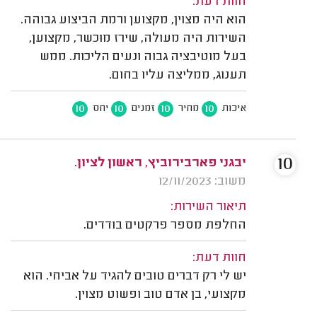
חוות דעת:
הוא היה מצוין, מקצוען ורמת הביצוע גבוהה.
השירות היה מעולה, שירז מוכשר, מקצוען,
בעל מוטיבציה גבוה ונעים הליכות. ממש
תענוג, ממליצה עליו בחום.
10
10
10
10
איכות
מחיר
זמנים
יחס
10
יבגני פארבירוביץ, ראשון לציון.
משוב: 12/11/2023
תיאור השירות:
החלפת מספר פרקטים בודדים.
חוות דעת:
יש לי רק דברים טובים להגיד על אביחי. הוא
מקצועי, בן אדם טוב ופשוט מצוין.