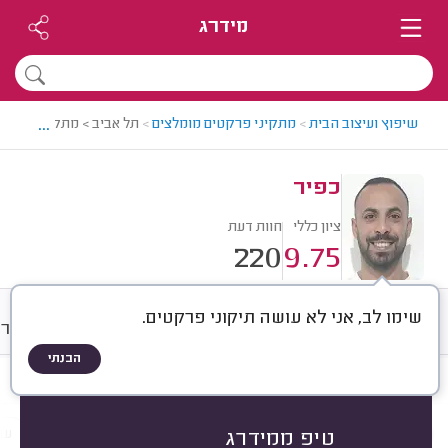
מידרג
...
שיפוץ ועיצוב הבית
>
מתקיני פרקטים מומלצים
>
תל אביב > מתקין פרקטים
כפיר
ציון כללי
חוות דעת
220
9.75
שימו לב, אני לא עושה תיקוני פרקטים.
חוות דעת
מחירים
ממוצע
גלרי
הבנתי
חוות דעת לפי:
הכל
(
220
)
הכי נפוצים
התקנת פרקט
תיקון פרקט
עב
טיפ ממידרג