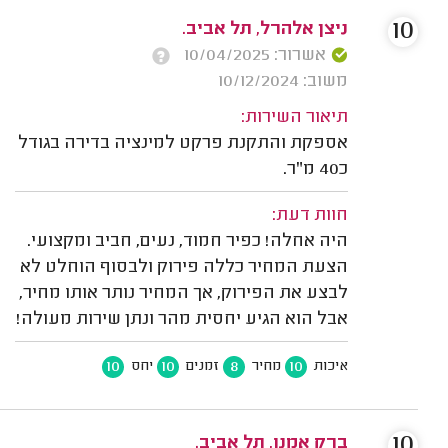
10
ניצן אלהרל, תל אביב.
אשרור: 10/04/2025
משוב: 10/12/2024
תיאור השירות:
אספקת והתקנת פרקט למינציה בדירה בגודל
כ40 מ"ר.
חוות דעת:
היה אחלה! כפיר חמוד, נעים, חביב ומקצועי.
הצעת המחיר כללה פירוק ולבסוף הוחלט לא
לבצע את הפירוק, אך המחיר נותר אותו מחיר,
אבל הוא הגיע יחסית מהר ונתן שירות מעולה!
10
10
8
10
איכות
מחיר
זמנים
יחס
10
ברק אמנו, תל אביב.