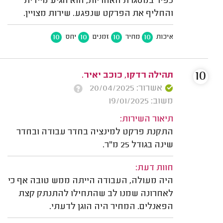
כפיר במסגרת האחריות, הוא הגיע מיידית
והחליף את הפרקט שנפגע. שירות מצויין.
10
10
10
10
איכות
מחיר
זמנים
יחס
10
תהילה רדקו, כוכב יאיר.
אשרור: 20/04/2025
משוב: 19/01/2025
תיאור השירות:
התקנת פרקט למינציה בחדר עבודה ובחדר
שינה בגודל 25 מ"ר.
חוות דעת:
היה מעולה, העבודה הייתה ממש טובה אף כי
לאחרונה שמנו לב שהתחילו להתנתק קצת
הפאנלים. המחיר היה הוגן לדעתי.