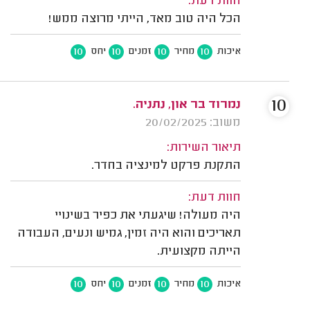
חוות דעת:
הכל היה טוב מאד, הייתי מרוצה ממש!
10
10
10
10
איכות
מחיר
זמנים
יחס
10
נמרוד בר און, נתניה.
משוב: 20/02/2025
תיאור השירות:
התקנת פרקט למינציה בחדר.
חוות דעת:
היה מעולה! שיגעתי את כפיר בשינויי
תאריכים והוא היה זמין, גמיש ונעים, העבודה
הייתה מקצועית.
10
10
10
10
איכות
מחיר
זמנים
יחס