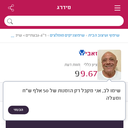
מידרג
...
שיפוץ ועיצוב הבית
>
שיפוצניקים מומלצים
>
ר"ג-גבעתיים > שיפוצניק מומ
זאבי
ציון כללי
חוות דעת
9
9.67
שימו לב, אני מקבל רק הזמנות של 50 אלף ש"ח
חוות דעת
ממוצע
רישוי ותעודות
ומעלה
הבנתי
חוות דעת לפי:
הכל
(
9
)
הכי נפוצים
שיפוצים כלליים
ריצופים, קירות וחיפויים