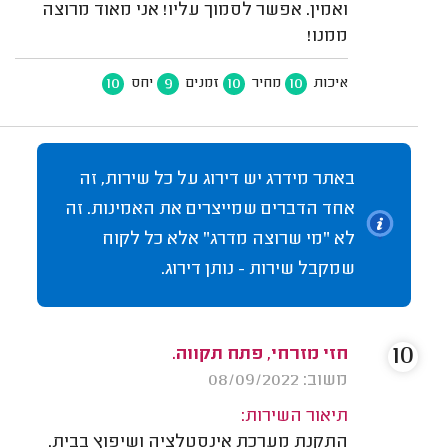
ואמין. אפשר לסמוך עליו! אני מאוד מרוצה
ממנו!
10
9
10
10
איכות
מחיר
זמנים
יחס
באתר מידרג יש דירוג על כל שירות, זה
אחד הדברים שמייצרים את האמינות. זה
לא "מי שרוצה מדרג" אלא כל לקוח
שמקבל שירות - נותן דירוג.
10
חזי מזרחי, פתח תקווה.
משוב: 08/09/2022
תיאור השירות:
התקנת מערכת אינסטלציה ושיפוץ בבית.