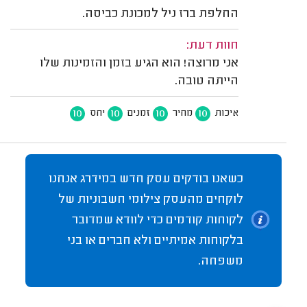
החלפת ברז ניל למכונת כביסה.
חוות דעת:
אני מרוצה! הוא הגיע בזמן והזמינות שלו
הייתה טובה.
10
10
10
10
איכות
מחיר
זמנים
יחס
כשאנו בודקים עסק חדש במידרג אנחנו
לוקחים מהעסק צילומי חשבוניות של
לקוחות קודמים כדי לוודא שמדובר
בלקוחות אמיתיים ולא חברים או בני
משפחה.