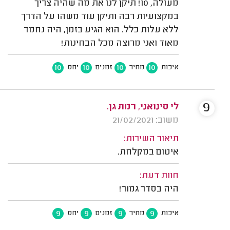
מעולה, 10! תיקן לנו את מה שהיה צריך
במקצועיות רבה ותיקן עוד משהו על הדרך
ללא עלות כלל. הוא הגיע בזמן, היה נחמד
מאוד ואני מרוצה מכל הבחינות!
10
10
10
10
איכות
מחיר
זמנים
יחס
9
לי סינואני, רמת גן.
משוב: 21/02/2021
תיאור השירות:
איטום במקלחת.
חוות דעת:
היה בסדר גמור!
9
9
9
9
איכות
מחיר
זמנים
יחס