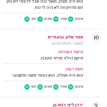
הוא היה מצוין, מאוד כנה אבל לדעתי לא נתן
זמן מדויק וזה לא היה לי נוח.
10
8
10
10
איכות
מחיר
זמנים
יחס
10
תמר אלון, גבעתיים.
משוב: 21/03/2025
תיאור השירות:
תיקון נזילה מכיור מטבח.
חוות דעת:
הוא היה אחלה, הוא נחמד מאוד ומקצועי.
10
10
10
10
איכות
מחיר
זמנים
יחס
9
ירדן ליף, רמת גן.