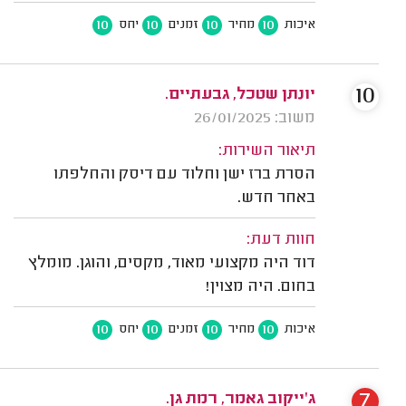
10
10
10
10
איכות
מחיר
זמנים
יחס
10
יונתן שטכל, גבעתיים.
משוב: 26/01/2025
תיאור השירות:
הסרת ברז ישן וחלוד עם דיסק והחלפתו
באחר חדש.
חוות דעת:
דוד היה מקצועי מאוד, מקסים, והוגן. מומלץ
בחום. היה מצוין!
10
10
10
10
איכות
מחיר
זמנים
יחס
7
ג'ייקוב גאמר, רמת גן.