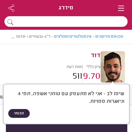
מידרג
...
טכנאים ותיקונים
>
אינסטלטורים מומלצים
>
ר"ג-גבעתיים > אינסטלטור מומל
דוד
ציון כללי
חוות דעת
511
9.70
שימו לב - אני לא מתעסק עם טוחני אשפה, תמי 4
חוות דעת
מחירים
ממוצע
רישו
וניאגרות סמויות.
הבנתי
חוות דעת לפי:
הכל
(
511
)
הכי נפוצים
סוגי סתימות
אביזרי אינסטלציה