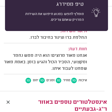
טיפ ממידרג
מומלץ לחפש במנוע חיפוש את השירות
10
עדן פוקס, גבעתיים.
מיון
המדויק שאתם צריכים.
משוב: 29/07/2026
תיאור השירות:
החלפת ברז וצינור בחיבור לברז.
חוות דעת:
אנחנו מאוד מרוצים! הוא היה ממש נחמד
ומקצועי, הסביר הכול והגיע בזמן. באמת מאוד
שמחנו לעבוד איתו.
10
10
10
10
איכות
מחיר
זמנים
יחס
אינסטלטורים נוספים באזור
ר"ג-גבעתיים