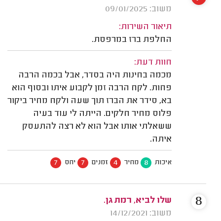
משוב: 09/01/2025
תיאור השירות:
החלפת ברז במרפסת.
חוות דעת:
מכמה בחינות היה בסדר, אבל בכמה הרבה
פחות. לקח הרבה זמן לקבוע איתו ובסוף הוא
בא, סידר את הברז תוך שעה ולקח מחיר ביקור
פלוס מחיר חלקים. הייתה לי עוד בעיה
ששאלתי אותו אבל הוא לא רצה להתעסק
איתה.
7
7
4
8
איכות
מחיר
זמנים
יחס
8
שלו לביא, רמת גן.
משוב: 14/12/2021