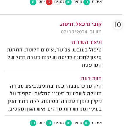
8
3
10
9
איכות
מחיר
זמנים
יחס
10
קובי מיכאל, חיפה.
משוב: 02/06/2024
תיאור השירות:
טיפול בעובש, צביעה, איטום חלונות, התקנת
סיפון למכונת כביסה ושיקום מעקה ברזל של
המרפסת.
חוות דעת:
היה ממש סבבה! עמד בזמנים, ביצע עבודה
מעולה לשביעות רצוננו המלאה. הקפיד על
ניקיון בזמן העבודה ובסיומה, לקח מחיר הוגן
בעיניי ונתן ושירות מדהים. איש הגון ומקסים.
10
10
10
10
איכות
מחיר
זמנים
יחס