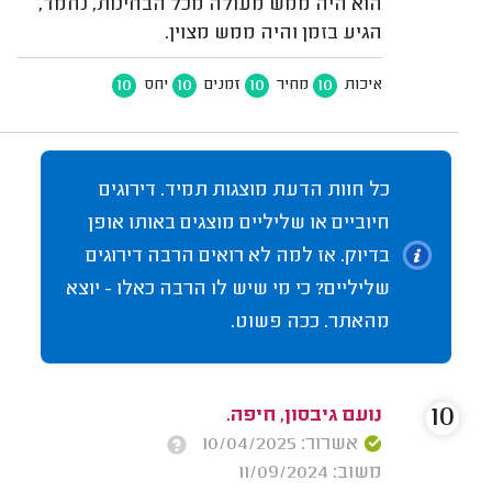
הוא היה ממש מעולה מכל הבחינות, נחמד,
הגיע בזמן והיה ממש מצוין.
10
10
10
10
איכות
מחיר
זמנים
יחס
כל חוות הדעת מוצגות תמיד. דירוגים
חיוביים או שליליים מוצגים באותו אופן
בדיוק. אז למה לא רואים הרבה דירוגים
שליליים? כי מי שיש לו הרבה כאלו - יוצא
מהאתר. ככה פשוט.
10
נועם גיבסון, חיפה.
אשרור: 10/04/2025
משוב: 11/09/2024