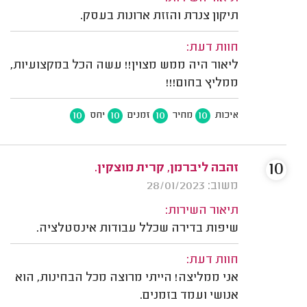
תיקון צנרת והזזת ארונות בעסק.
חוות דעת:
ליאור היה ממש מצוין!! עשה הכל במקצועיות,
ממליץ בחום!!!
10
10
10
10
איכות
מחיר
זמנים
יחס
10
זהבה ליברמן, קרית מוצקין.
משוב: 28/01/2023
תיאור השירות:
שיפות בדירה שכלל עבודות אינסטלציה.
חוות דעת:
אני ממליצה! הייתי מרוצה מכל הבחינות, הוא
אנושי ועמד בזמנים.