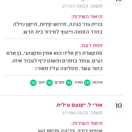
משוב: 27/07/2023
תיאור השירות:
בניית גדר בגינה, חידוש קירות, תיקון נזילה
בחדר המזווה וייעוץ לסידור בית חדש.
חוות דעת:
מתקשרת רק אליו! הוא אמין ומקצועי, בן אדם
נעים, עומד בזמנים ופשוט כיף לעבוד איתו.
בחור עשר, ממליצה עליו מאוד!
10
10
10
10
איכות
מחיר
זמנים
יחס
10
אורי ל. יקנעם עילית.
משוב: 27/06/2023
תיאור השירות:
שיפוץ דירה, צביעה ותיקון הגג.