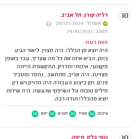
10
דליה קורן, תל אביב.
אשרור: 28/05/2024
משוב: 24/10/2023
חוות דעת:
היה יוצא מן הכלל!. היה מצוין. ליאור הגיע
בזמן, הביא איתו את כל מה שצריך, עבד באופן
מקצועי, איכותי ומדויק. התקשורת הייתה
מצוינת. היה אדיב, מתחשב , נחמד ומסביר
פנים. זמן ביצוע העבודה היה מדויק ויש רק
מילים טובות על השיפוץ שנעשה. היה שירות
יוצא מהכלל! תודה רבה.
10
10
10
10
איכות
מחיר
זמנים
יחס
10
ננסי בלק, חיפה.