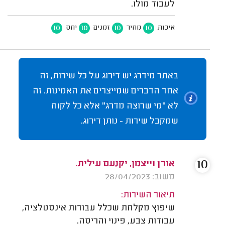
לעבוד מולו.
10
10
10
10
איכות
מחיר
זמנים
יחס
באתר מידרג יש דירוג על כל שירות, זה
אחד הדברים שמייצרים את האמינות. זה
לא "מי שרוצה מדרג" אלא כל לקוח
שמקבל שירות - נותן דירוג.
10
אורן וייצמן, יקנעם עילית.
משוב: 28/04/2023
תיאור השירות:
שיפוץ מקלחת שכלל עבודות אינסטלציה,
עבודות צבע, פינוי והריסה.