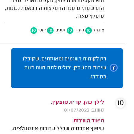
הוא מקסים! אדם אמין, מקצועי ואדיב. מאוד
התרשמתי מימנו וההמלצות היו באמת נכונות,
מומלץ מאוד.
10
10
10
10
איכות
מחיר
זמנים
יחס
רק לקוחות רשומים ומאומתים, שקיבלו
שירות מהעסק, יכולים לתת חוות דעת
במידרג.
10
לילך כהן, קרית מוצקין.
משוב: 01/07/2023
תיאור השירות:
שיפוץ אמבטיה שכלל עבודות אינסטלציה,