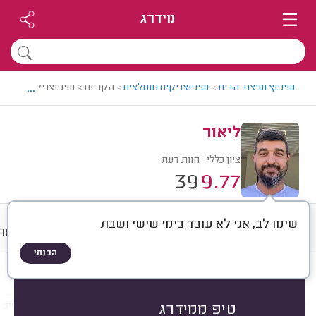
מידרג
...
שיפוץ ועיצוב הבית
>
שיפוצניקים מומלצים
>
הקריות > שיפוצניק מומלץ - 
ליאור
ציון כללי
חוות דעת
39
9.77
שימו לב, אני לא עובד בימי שישי ושבת
חוות דעת
ממוצע
גלריה
אודות
הבנתי
חוות דעת לפי:
הכל
(
39
)
הכי נפוצים
שיפוצים כלליים
ריצופים, קירות וחיפויים
טיפ ממידרג