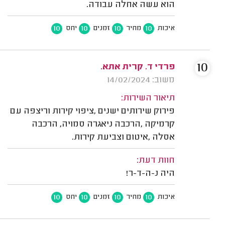
הוא עשה אחלה עבודה.
10
10
10
10
איכות
מחיר
זמנים
יחס
10
פרדי ד. קרית אתא.
משוב: 14/02/2024
תיאור השירות:
פירוק שירותים ישנים ,ציפוי קירות וריצפה עם
קרמיקה ,הרכבה ניאגרה סמויה, הרכבה
אסלה ,איטום וצביעת קירות.
חוות דעת:
היה נ-ה-ד-ר!
10
10
10
10
איכות
מחיר
זמנים
יחס