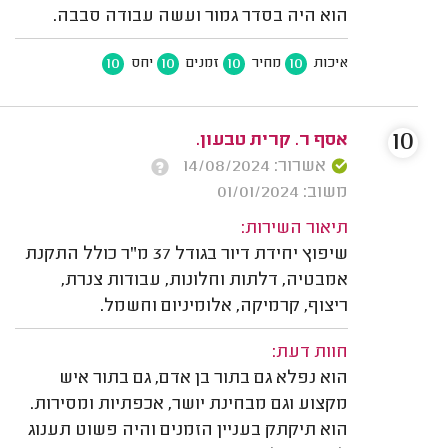
הוא היה בסדר גמור ועשה עבודה סבבה.
10
10
10
10
איכות
מחיר
זמנים
יחס
10
אסף ר. קרית טבעון.
אשרור: 14/08/2024
משוב: 01/01/2024
תיאור השירות:
שיפוץ יחידת דיור בגודל 37 מ"ר כולל התקנת
אמבטיה, דלתות וחלונות, עבודות צנרת,
ריצוף, קרמיקה, אלומיניום וחשמל.
חוות דעת:
הוא נפלא גם בתור בן אדם, גם בתור איש
מקצוע וגם מבחינת יושר, אכפתיות ומסירות.
הוא תיקתק בעניין הזמנים והיה פשוט תענוג