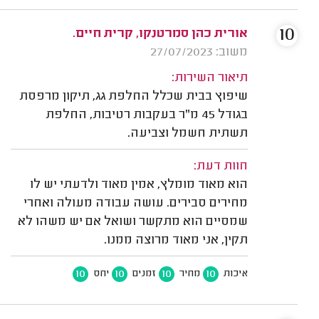
10
אורית כהן סמרטנקו, קרית חיים.
משוב: 27/07/2023
תיאור השירות:
שיפוץ בבית שכלל החלפת גג, תיקון מרפסת
בגודל 45 מ"ר בעקבות רטיבות, החלפת
תשתית חשמל וצביעה.
חוות דעת:
הוא מאוד מומלץ, אמין מאוד ולדעתי יש לו
מחירים סבירים. עושה עבודה מעולה ואחרי
שמסיים הוא מתקשר ושואל אם יש משהו לא
תקין, אני מאוד מרוצה ממנו.
10
10
10
10
איכות
מחיר
זמנים
יחס