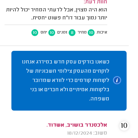
חוות דעת:
הוא היה מצוין, אבל לדעתי המחיר יכול להיות
יותר נמוך עבור דו"ח פשוט יחסית.
10
10
8
10
איכות
מחיר
זמנים
יחס
כשאנו בודקים עסק חדש במידרג אנחנו
לוקחים מהעסק צילומי חשבוניות של
לקוחות קודמים כדי לוודא שמדובר
בלקוחות אמיתיים ולא חברים או בני
משפחה.
10
אלכסנדר בושויב, אשדוד.
משוב: 18/12/2024