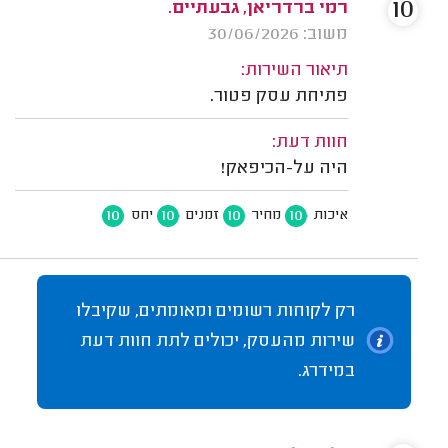
10
רמי ברדריאן, גבעתיים.
משוב: 30/06/2026
תיאור השירות:
פתיחת עסק פטור.
חוות דעת:
היה על-הכיפאק!
10
10
10
10
איכות
מחיר
זמנים
יחס
רק לקוחות רשומים ומאומתים, שקיבלו
שירות מהעסק, יכולים לתת חוות דעת
במידרג.