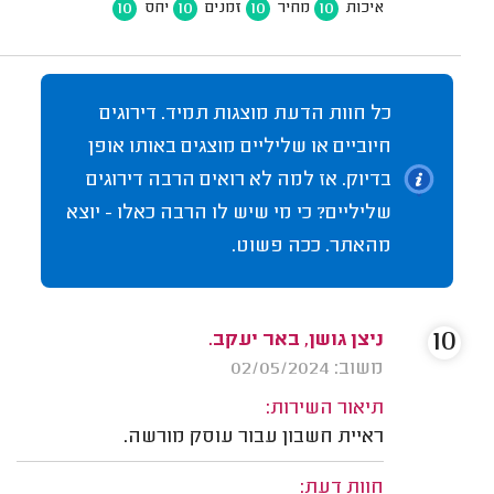
10
10
10
10
איכות
מחיר
זמנים
יחס
כל חוות הדעת מוצגות תמיד. דירוגים
חיוביים או שליליים מוצגים באותו אופן
בדיוק. אז למה לא רואים הרבה דירוגים
שליליים? כי מי שיש לו הרבה כאלו - יוצא
מהאתר. ככה פשוט.
10
ניצן גושן, באר יעקב.
משוב: 02/05/2024
תיאור השירות:
ראיית חשבון עבור עוסק מורשה.
חוות דעת: