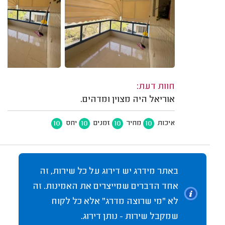
חוות דעת:
אוריאל היה מצוין ומדהים.
10
10
10
10
איכות
מחיר
זמנים
יחס
באתר מידרג יש דירוג על כל שירות, זה
אחד הדברים שמייצרים את האמינות. זה
לא "מי שרוצה מדרג" אלא כל לקוח
שמקבל שירות - נותן דירוג.