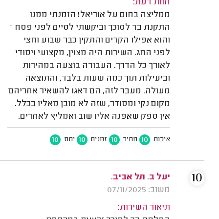
חוות דעת:
ממליצה בחום על אוריאל! הזמנתי ממנו
התקנת בד לסוכך וביקשתי לסיים לפני פסח –
והוא אפילו הקדים והתקין כבר שבוע וחצי
לפני החג. השירות היה מצוין, מקצועי ויסודי
לאורך כל הדרך. העבודה בוצעה במהירות
וביעילות תוך כמה שעות בלבד, והתוצאה
מעולה. מעבר לזה, הם דאגו להשאיר אחריהם
מקום נקי ומסודר, שזה לא מובן מאליו בכלל.
אין ספק שאפנה אליו שוב ואמליץ לאחרים.
10
10
10
10
איכות
מחיר
זמנים
יחס
10
יעל ב. תל אביב.
משוב: 07/11/2025
תיאור השירות: