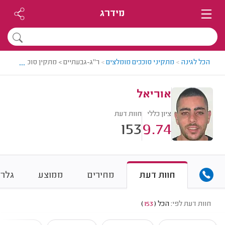
מידרג
...
הכל לגינה
>
מתקיני סוככים מומלצים
>
ר"ג-גבעתיים > מתקין סוככים מומלץ 
אוריאל
ציון כללי
חוות דעת
153
9.74
חוות דעת
מחירים
ממוצע
גלרי
חוות דעת לפי:
הכל
(
153
)