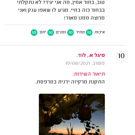
טוב, בחור אמין, מה אני יגיד? לא נתקלתי
בבחור כזה בחיי. מגיע לו שאפו ענק ואני
מרוצה ממנו מאוד!
10
10
10
10
איכות
מחיר
זמנים
יחס
10
סיגל א., לוד.
משוב: 19/08/2021
תיאור השירות:
התקנת מרקיזה ידנית במרפסת.