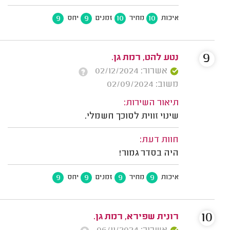
9
9
10
10
איכות
מחיר
זמנים
יחס
9
נטע להט, רמת גן.
אשרור: 02/12/2024
משוב: 02/09/2024
תיאור השירות:
שינוי זווית לסוכך חשמלי.
חוות דעת:
היה בסדר גמור!
9
9
9
9
איכות
מחיר
זמנים
יחס
10
רונית שפירא, רמת גן.