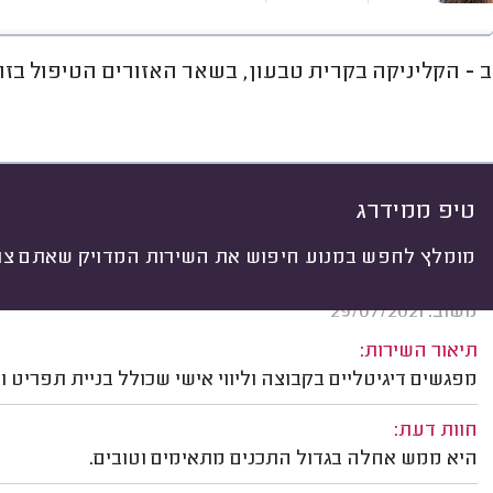
 - הקליניקה בקרית טבעון, בשאר האזורים הטיפול בזום. בנו
חוות דעת
מחירים
ממוצע
רי
יתי
 לפי:
הכל
(
174
)
ת
לפי התמחות
לפי סוג התזונה
פורמט 
טיפ ממידרג
מומלץ לחפש במנוע חיפוש את השירות המדויק שאתם צרי
מאיה ברוקמן, עתלית.
משוב: 29/07/2021
תיאור השירות:
מפגשים דיגיטליים בקבוצה וליווי אישי שכולל בניית תפריט ומעקב במ
חוות דעת:
היא ממש אחלה בגדול התכנים מתאימים וטובים.