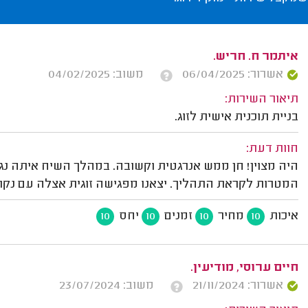
איתמר ח. חריש.
אשרור: 06/04/2025
משוב: 04/02/2025
תיאור השירות:
בניית תוכנית אישית לזוג.
חוות דעת:
היה מצוין! חן ממש אנרגטית וקשובה. במהלך השיח איתה נג
המטרות לקראת התהליך. יצאנו מפגישה זוגית אצלה עם נקוד
איכות
מחיר
זמנים
יחס
10
10
10
10
חיים ערוסי, מודיעין.
אשרור: 21/11/2024
משוב: 23/07/2024