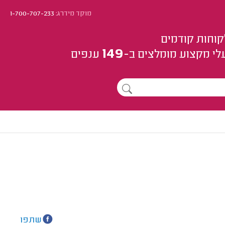
מוקד מידרג:
1-700-707-233
קוחות קודמים
149
לי מקצוע
מומלצים
ב-
ענפים
שתפו