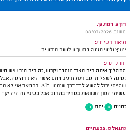
רק לקוחות רשומים ומאומתים, שקיבלו שירות מהעסק, יכולים 
רון ג. רמת גן.
משוב: 08/07/2026
תיאור השירות:
ייעוץ וליווי תזונה במשך שלושה חודשים.
חוות דעת:
התהליך איתה היה מאוד מוסדר וקבוע, זה היה טוב שיש מיש
זמינה לשאלות. מבחינת זמנים ויחס אישי היא מדהימה, אב
שהייתי יכול להשיג לבד דרך ש
עשיתי המון השוואות במחיר בתחום אבל בעיניי זה היה יקר מ
זמנים
יחס
10
10
נתנאל מ. גבעתיים.