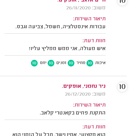
10
חיים אלגבי, אופקים.
משוב: 26/11/2020
תיאור השירות:
עבודות אינסטלציה, חשמל, צביעה וגבס.
חוות דעת:
איש מעולה, אני ממש ממליץ עליו!
10
10
10
10
איכות
מחיר
זמנים
יחס
10
ניר נחמני, אופקים.
משוב: 26/12/2020
תיאור השירות:
התקנת פחים בקאנטרי קלאב.
חוות דעת:
הוא מקצועי, אמין וישר. חבל על הזמן! הוא