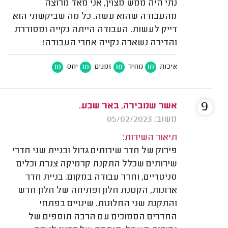
נתי היה ממש מצוין, אני מאד מרוצה
מהעבודה שהוא עשה. כל מה שביקשתי הוא
דייק לעשות. העבודה הייתה נקייה ומסודרת
והדירה נשארה נקייה אחרי העבודה!
10
10
10
10
איכות
מחיר
זמנים
יחס
9
אשר שמבירה, באר שבע.
משוב: 05/02/2023
תיאור השירות:
פירוק של חדר שירותים גדול ובניית שני חדרי
שירותים שכלל התקנת קרמיקה צנרת וכלים
סניטריים, וחדר עבודה במקום. בניית חדר
ארונות, הקטנת חלון ופתיחה של חלון חדש
והתקנת שני החלונות. שינויים בפתחי
החדרים הסמוכים עם הרבה תוספים של