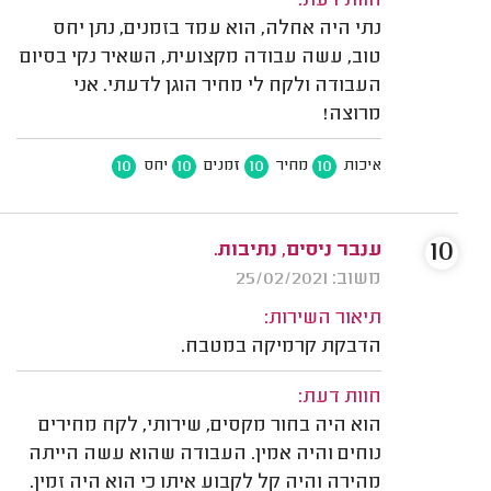
חוות דעת:
נתי היה אחלה, הוא עמד בזמנים, נתן יחס
טוב, עשה עבודה מקצועית, השאיר נקי בסיום
העבודה ולקח לי מחיר הוגן לדעתי. אני
מרוצה!
10
10
10
10
איכות
מחיר
זמנים
יחס
10
ענבר ניסים, נתיבות.
משוב: 25/02/2021
תיאור השירות:
הדבקת קרמיקה במטבח.
חוות דעת:
הוא היה בחור מקסים, שירותי, לקח מחירים
נוחים והיה אמין. העבודה שהוא עשה הייתה
מהירה והיה קל לקבוע איתו כי הוא היה זמין.