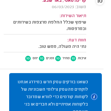
10
קרינה סאסי, באר שבע.
משוב: 06/03/2023
תיאור השירות:
שיפוץ שכלל החלפת מרצפות בשירותים
ובמרפסות.
חוות דעת:
נתי היה מעולה, ממש טוב.
10
10
10
10
איכות
מחיר
זמנים
יחס
כשאנו בודקים עסק חדש במידרג אנחנו
לוקחים מהעסק צילומי חשבוניות של
לקוחות קודמים כדי לוודא שמדובר
בלקוחות אמיתיים ולא חברים או בני