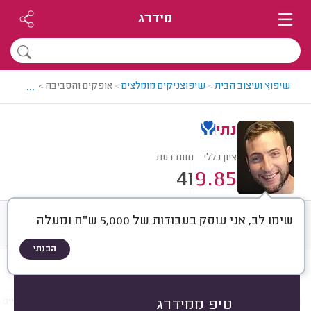
מידרג
...
שיפוץ ועיצוב הבית
>
שיפוצניקים מומלצים
>
אופקים והסביבה > שיפוצניק 
נתי
ציון כללי
חוות דעת
41
9.85
שימו לב, אני עוסק בעבודות של 5,000 ש"ח ומעלה
חוות דעת
ממוצע
רישוי ותעודות
הבנתי
חוות דעת לפי:
הכל
(
41
)
הכי נפוצים
שיפוצים כלליים
ריצופים, קירות וחיפויים
טיפ ממידרג