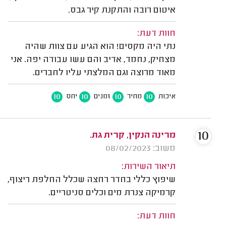
איטום רובה והתקנת קיר גבס.
חוות דעת:
נתי היה מקסים! הוא הגיע עם צוות שהיה
מצחיק, נחמד, אדיב והם עשו עבודה יפה. אני
מאוד מרוצה וגם המלצתי עליו לחברים.
10
10
10
10
איכות
מחיר
זמנים
יחס
10
מרינה הנקין, קרית גת.
משוב: 08/02/2023
תיאור השירות:
שיפוץ כללי בחדר רחצה שכלל החלפת ריצוף,
קרמיקה צנרת מים וכלים סניטריים.
חוות דעת: