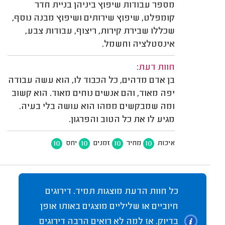
מספר עבודות שיפוץ ביניהן בניית חדר
קומפלט, שיפוץ שירותים ושיפוץ מבנה נוסף,
שכללו שבירת קירות, ריצוף, עבודות צבע,
אינסטלציה וחשמל.
חוות דעת:
בן אדם מדהים, כל הכבוד לו, הוא עשה עבודה
יפה מאוד, והם אנשים נוחים מאוד. הוא קשוב
ומה שמבקשים ממהו הוא עושה בלי בעיה.
מגיע לו את כל הטוב והפרגון.
10
10
10
10
איכות
מחיר
זמנים
יחס
כל חוות הדעת מוצגות תמיד. דירוגים
חיוביים או שליליים מוצגים באותו אופן
בדיוק. אז למה לא רואים הרבה דירוגים