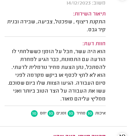
משוב: 14/12/2023
תיאור השירות:
התקנת ריצוף , שפכטל, צביעה, שבירה ובנית
קיר גבס.
חוות דעת:
הוא היה עשר, חבל על הזמן! כששלחתי לו
הודעה עם התמונות, כבר הגיע למחרת
להסתכל, נתן הצעת מחיר נורמלית לדעתי.
הוא לא לחץ לכסף או ביקש מקדמה לפני
סיום העבודה. הגיעו הצוות שלו ביום שסוכם.
עשו את העבודה על הצד הטוב ביותר ואני
ממליץ עליהם מאוד.
10
10
10
10
איכות
מחיר
זמנים
יחס