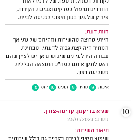
נקודות חשמל, תוספת של קרניז לאחד
החדרים וטיפול בסדקים וצביעת הקירות,
פירוק של גגון בטון חיצוני בכניסה לביית.
חוות דעת:
הייתי מרוצה מהשירות ומהיחס של נתי אך
המחיר היה קצת גבוה לדעתי. מבחינת
עבודה היו לעיתים שיבושים אך יש לציין שהם
דאגו לתקן אותם בסה"כ התוצאה הכללית
משביעת רצון.
10
10
9
9
איכות
מחיר
זמנים
יחס
10
שגיא בריקמן, קדימה-צורן.
משוב: 23/01/2023
תיאור השירות:
שיפוץ מקיף לדירה בקריית גת כולל שירותים