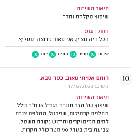
תיאור השירות:
שיפוץ מקלחת וחדר.
חוות דעת:
הכל היה מצוין. אני מאוד מרוצה וממליץ.
10
10
10
10
איכות
מחיר
זמנים
יחס
10
רותם אמיתי טאוב, כפר סבא.
משוב: 17/12/2023
תיאור השירות:
שיפוץ של חדר מטבח בגודל 16 מ"ר כולל
החלפת קרמיקות, שפכטל, החלפת צנרת
למים חמים וקרים וחידוש נקודת חשמל.
צביעת בית בגודל 90 מטר כולל תקרות.