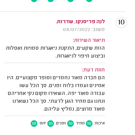
10
לנה פריסנקו, שדרות.
משוב: 04/07/2022
תיאור השירות:
הזזת שקעים, התקנת ניאגרות סמויות ואסלות
וביצוע חיפוי לניאגרות.
חוות דעת:
הם חברה מאוד נחמדים וסופר מקצועיים. היו
אמינים ועמדו בלוח זמנים. סך הכל עשו
עבודה מאוד יפה. השאירו מקום נקי אחריהם
ונתנו גם מחיר הוגן לדעתי. סך הכל נשארנו
מאוד מרוצים, נמליץ עליהם.
10
10
10
10
איכות
מחיר
זמנים
יחס