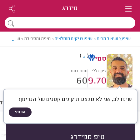
מידרג
...
שיפוץ ועיצוב הבית
>
שיפוצניקים מומלצים
>
חיפה והסביבה > שיפוצניק מ
)
(
2
סמי
ציון כללי
חוות דעת
60
9.70
שימו לב, אני לא מבצע תיקונים קטנים של הנדימן!
חוות דעת
ממוצע
גלריה
אודות
הבנתי
חוות דעת לפי:
הכל
(
60
)
הכי נפוצים
שיפוצים כלליים
ריצופים, קירות וחיפויים
טיפ ממידרג