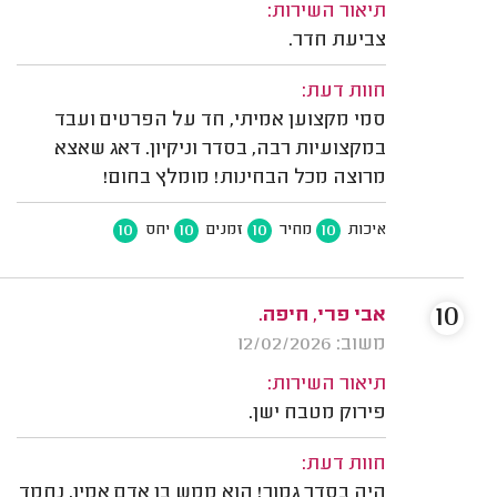
תיאור השירות:
צביעת חדר.
חוות דעת:
סמי מקצוען אמיתי, חד על הפרטים ועבד
במקצועיות רבה, בסדר וניקיון. דאג שאצא
מרוצה מכל הבחינות! מומלץ בחום!
10
10
10
10
איכות
מחיר
זמנים
יחס
10
אבי פרי, חיפה.
משוב: 12/02/2026
תיאור השירות:
פירוק מטבח ישן.
חוות דעת:
היה בסדר גמור! הוא ממש בן אדם אמין, נחמד