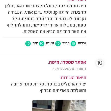
היה מעולה! סמי, בעל מקצוע ישר והגון, חלק
מהצנרת הייתה sp וסמי עדכן אותי. העבודה
נקבעה לשבועיים וסמי עמד בזמנים. עקב
טעות במשלוח אריחי קרמיקה, נסע להחליף
את האריחים וגם הביא את האסלות.
10
10
10
10
איכות
מחיר
זמנים
יחס
10
אסתר מטסרו, חיפה.
משוב: 22/07/2024
תיאור השירות:
יציקת גרנוליט בכניסה, סגירת פתח ארובה
והשלמת 3 אריחים מבחוץ.