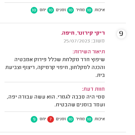
10
10
10
10
איכות
מחיר
זמנים
יחס
9
ריקי קירזנר, חיפה.
משוב: 25/07/2023
תיאור השירות:
שיפוץ חדר מקלחת שכלל פירוק אמבטיה
והכנה למקלחון, חיפוי קרמיקה, ריצוף וצביעת
בית.
חוות דעת:
סמי היה סבבה לגמרי. הוא עשה עבודה יפה,
ועמד בזמנים שהבטיח.
9
7
10
10
איכות
מחיר
זמנים
יחס