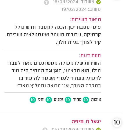
אשרור: 18/09/2024
משוב: 19/02/2024
תיאור השירות:
פינוי מטבח ישן, הכנה למטבח חדש כולל
קרמיקה, עבודות חשמל ואינסטלציה ושבירת
קיר לצורך בניית חלון.
חוות דעת:
השירות שלו מעולה ממש! נעים מאוד לעבוד
מולו, הוא מקצועי, הוגן וגם המחיר היה טוב
לדעתי. בעתיד לגמרי אשמח להיעזר בו
במקרה הצורך, אני מרוצה וממליץ מאוד!
10
10
10
10
איכות
מחיר
זמנים
יחס
10
יגאל מ. חיפה.
אשרור: 06/04/2024