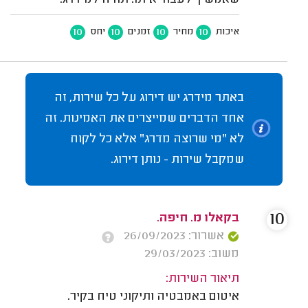
שאמשיך לעבוד איתו. תודה למידרג.
10
10
10
10
איכות
מחיר
זמנים
יחס
באתר מידרג יש דירוג על כל שירות, זה
אחד הדברים שמייצרים את האמינות. זה
לא "מי שרוצה מדרג" אלא כל לקוח
שמקבל שירות - נותן דירוג.
10
בקאלו מ. חיפה.
אשרור: 26/09/2023
משוב: 29/03/2023
תיאור השירות:
איטום באמבטיה ותיקוני טיח בקיר.