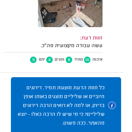
חוות דעת:
עשה עבודה מקצועית סה"כ.
9
8
8
10
איכות
מחיר
זמנים
יחס
כל חוות הדעת מוצגות תמיד. דירוגים
חיוביים או שליליים מוצגים באותו אופן
בדיוק. אז למה לא רואים הרבה דירוגים
שליליים? כי מי שיש לו הרבה כאלו - יוצא
מהאתר. ככה פשוט.