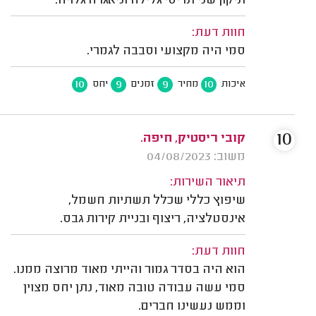
תיקון שני תריסי גלילה וניאגרה גלויה.
חוות דעת:
סמי היה מקצועי וסבבה לגמרי.
10
9
9
10
איכות
מחיר
זמנים
יחס
10
קובי ריסטיק, חיפה.
משוב: 04/08/2023
תיאור השירות:
שיפוץ כללי שכלל תשתיות חשמל,
אינסטלציה, ריצוף ובניית קירות גבס.
חוות דעת:
הוא היה בסדר גמור והייתי מאוד מרוצה ממנו.
סמי עשה עבודה טובה מאוד, נתן יחס מצוין
וממש נעשינו חברים.