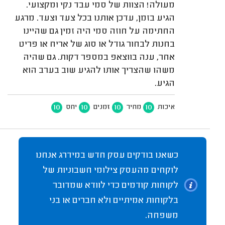
מעולה! הצוות של סמי עבד נקי ומקצועי.
הגיע בזמן, עדכן אותנו בכל צעד וצעד. מרגע
החתימה על חוזה סמי היה זמין גם שהיינו
בחנות לבחור גודל או סוג של אריח או פריט
אחר, ענה בווצאפ במספר דקות. גם שהיה
משהו שהצריך אותו להגיע שוב בערב הוא
הגיע.
10
10
10
10
איכות
מחיר
זמנים
יחס
כשאנו בודקים עסק חדש במידרג אנחנו
לוקחים מהעסק צילומי חשבוניות של
לקוחות קודמים כדי לוודא שמדובר
בלקוחות אמיתיים ולא חברים או בני
משפחה.