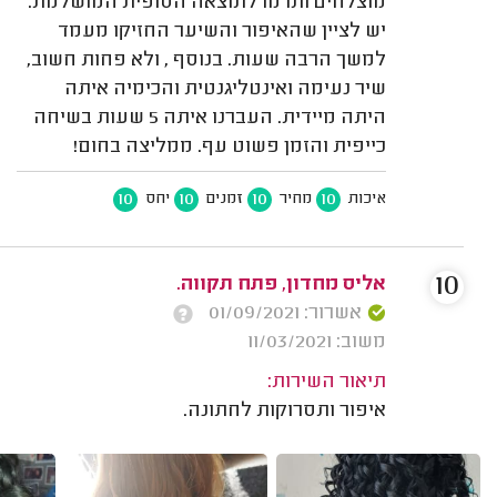
מוצלחים ותרמו לתוצאה הסופית המושלמת.
יש לציין שהאיפור והשיער החזיקו מעמד
למשך הרבה שעות. בנוסף , ולא פחות חשוב,
שיר נעימה ואינטליגנטית והכימיה איתה
היתה מיידית. העברנו איתה 5 שעות בשיחה
כייפית והזמן פשוט עף. ממליצה בחום!
10
10
10
10
איכות
מחיר
זמנים
יחס
10
אליס מחדון, פתח תקווה.
אשרור: 01/09/2021
משוב: 11/03/2021
תיאור השירות:
איפור ותסרוקות לחתונה.