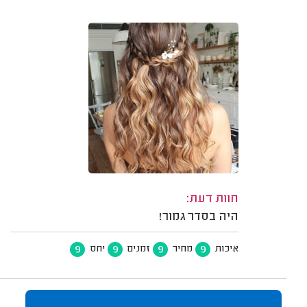
חוות דעת:
היה בסדר גמור!
9
9
9
9
איכות
מחיר
זמנים
יחס