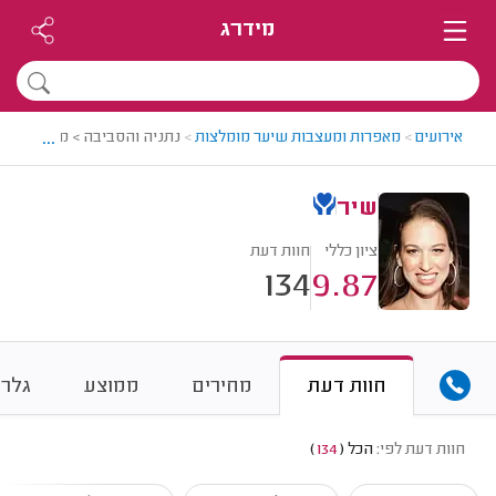
מידרג
...
אירועים
>
מאפרות ומעצבות שיער מומלצות
>
נתניה והסביבה > מאפרת ומע
שיר
ציון כללי
חוות דעת
134
9.87
חוות דעת
מחירים
ממוצע
גלרי
חוות דעת לפי:
הכל
(
134
)