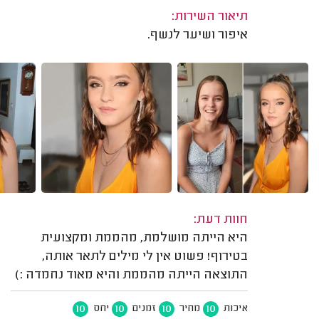
תיאור השירות:
איפור ושיער לנשף.
חוות דעת:
היא הייתה מושלמת, מהממת ומקצועית
בטירוף! פשוט אין לי מילים לתאר אותה,
התוצאה הייתה מהממת והיא מאוד נחמדה :)
10
10
10
10
איכות
מחיר
זמנים
יחס