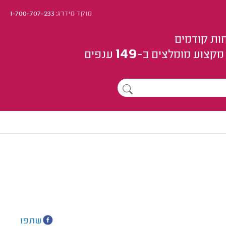
מוקד מידרג:
1-700-707-233
ות קודמים
149
מקצוע
מומלצים
ב-
ענפים
שתפו