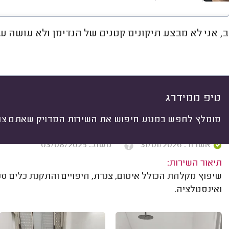
ב, אני לא מבצע תיקונים קטנים של הנדימן ולא עושה עב
חוות דעת
ממוצע
גלריה
אוד
יתי
 לפי:
הכל
(
47
)
ים
שיפוצים כלליים
ריצופים, קירות וחיפויים
טיפ ממידרג
מומלץ לחפש במנוע חיפוש את השירות המדויק שאתם צרי
רם ב. גבעתיים.
אשרור: 31/01/2026
משוב: 03/08/2025
תיאור השירות:
שיפוץ מקלחת הכולל איטום, צנרת, חיפויים והתקנת כלים סנ
ואינסטלציה.