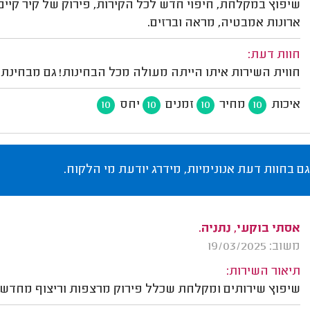
שיפוץ במקלחת, חיפוי חדש לכל הקירות, פירוק של קיר קיים
ארונות אמבטיה, מראה וברזים.
חוות דעת:
חווית השירות איתו הייתה מעולה מכל הבחינות! גם מבחינת
איכות
מחיר
זמנים
יחס
10
10
10
10
גם בחוות דעת אנונימיות, מידרג יודעת מי הלקוח.
אסתי בוקעי, נתניה.
משוב: 19/03/2025
תיאור השירות:
שיפוץ שירותים ומקלחת שכלל פירוק מרצפות וריצוף מחדש,