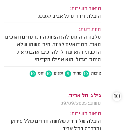
תיאור השירות:
הובלת דירה מתל אביב לגעש.
חוות דעת:
סלבה היה מעולה! הצוות היו נחמדים ורגועים
מאוד. הם דואגים לציוד, היה משהו שלא
הרכבתי והוא עזר לי להרכיב! אהבתי את
היחס בגדול. הוא אפילו הקדים!
10
10
9
10
איכות
מחיר
זמנים
יחס
10
גיל ג. תל אביב.
משוב: 09/09/2025
תיאור השירות:
הובלה של דירת שלושה חדרים כולל פירוק
והרכבה בתל אביב.