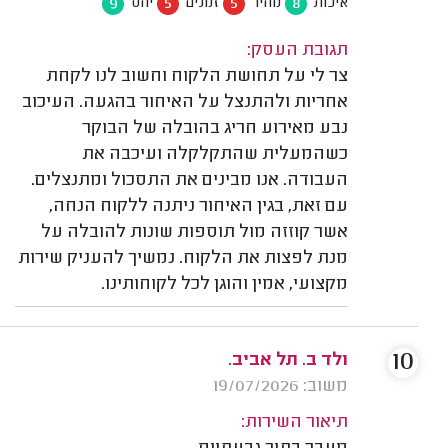
9
5
5
8
איכות
מחיר
זמנים
יחס
תגובת העסק:
צר לי על תחושת הלקוח וחשוב לנו לקחת
אחריות ולהתנצל על האיחור בהגעה. העיכוב
נבע מאירוע חריג בהובלה של הבוקר
כשהמעלית שהתקלקלה ועיכבה את
העבודה. אנו מבינים את התסכול ומתנצלים.
עם זאת, בגין האיחור ניתנה ללקוח הנחה,
אשר קוזזה מול תוספות שונות להובלה על
מנת לפצות את הלקוח. נמשיך להעניק שירות
מקצועי, אמין והוגן לכל לקוחותינו.
10
ולד ב. תל אביב.
משוב: 19/07/2026
תיאור השירות: