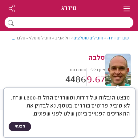
מידרג
...
עוברים דירה
>
מובילים מומלצים
>
תל אביב > מוביל מומלץ - סלבה
סלבה
ציון כללי
חוות דעת
4486
9.67
מבצע הובלות של דירות ומשרדים החל מ-1,600 ש"ח.
חוות דעת
ממוצע
רישוי ותעודות
לא מוביל פריטים בודדים. בנוסף, נא לבדוק את
התאריכים הפנויים ביומן שלנו לפני שפונים.
חוות דעת לפי:
הכל
(
4486
)
הבנתי
הכי נפוצים
סוג שירות
סוג הובלה