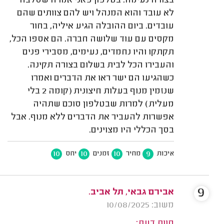
בצורה נעימה. בטלפון פאני אמרה שסלבה
לא עובד והוא המנהל ויש להם צוותים שהם
עובדים. ביום ההובלה הגיע איליה, בחור
מקסים עם עוד שלושה חברה. הם אספו הכל,
תקתקו והיו נחמדים, נעימים, מסבירי פנים
והעבירו הכל לבית בשלום בצורה תקינה.
כשהגיעו הם ישר ראו את הדברים ואמרו
שנזמין מנוף בעלות חיצונית (קומה 2 בלי
מעלית) למרות שבטלפון סוכם שתהיה
אפשרות להעביר את הדברים ללא מנוף. אבל
בסך הכללי היו מצוינים.
10
10
10
9
איכות
מחיר
זמנים
יחס
9
אבירם גבאי, תל אביב.
משוב: 10/08/2025
חוות דעת: