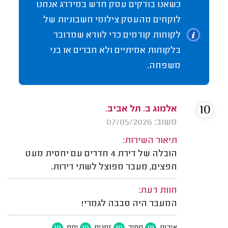
כשאנו בודקים עסק חדש במידרג אנחנו
לוקחים מהעסק צילומי חשבוניות של
לקוחות קודמים כדי לוודא שמדובר
בלקוחות אמיתיים ולא חברים או בני
משפחה.
10
אלמוג ב. תל אביב.
משוב: 07/05/2026
תיאור השירות:
הובלה של דירת 4 חדרים עם יחסית מעט
חפצים, מעבר מפוצל לשתי דירות.
חוות דעת:
המעבר היה סבבה לגמרי!
10
10
10
10
איכות
מחיר
זמנים
יחס