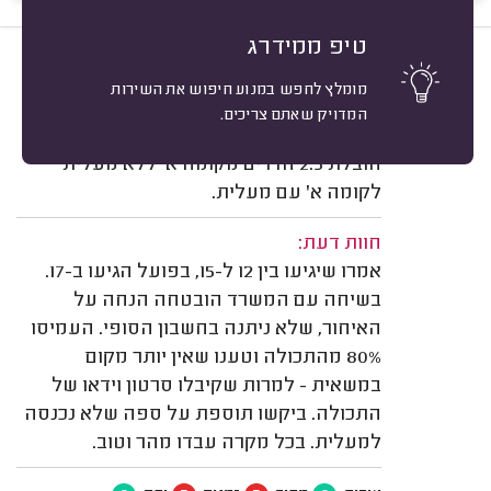
טיפ ממידרג
7
גל א. תל אביב.
מיון
מומלץ לחפש במנוע חיפוש את השירות
משוב: 03/08/2026
המדויק שאתם צריכים.
תיאור השירות:
הובלת 2.5 חדרים מקומה א' ללא מעלית
לקומה א' עם מעלית.
חוות דעת:
אמרו שיגיעו בין 12 ל-15, בפועל הגיעו ב-17.
בשיחה עם המשרד הובטחה הנחה על
האיחור, שלא ניתנה בחשבון הסופי. העמיסו
80% מהתכולה וטענו שאין יותר מקום
במשאית - למרות שקיבלו סרטון וידאו של
התכולה. ביקשו תוספת על ספה שלא נכנסה
למעלית. בכל מקרה עבדו מהר וטוב.