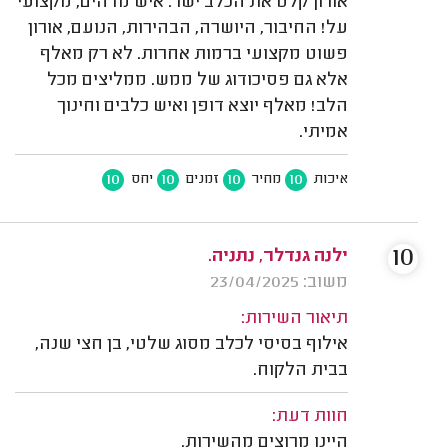
אורון קלט את הכלב ישר. איש מדהים, מקצועי
על! החיבור, היושרה, הבהירות, הנועם, אורון
פשוט מקצועי ברמות אחרות. לא רק מאלף
אלא גם פסיכודוג של ממש. ממליצים מכל
הלב! מאלף יוצא דופן ואיש כלבים וחינוך
אמיתי.
10
10
10
10
איכות
מחיר
זמנים
יחס
10
ילנה גנדלר, נתניה.
משוב: 23/04/2025
תיאור השירות:
אילוף בסיסי לכלב מסוג שלטי, בן חצי שנה,
בבית הלקוח.
חוות דעת:
היינו מרוצים מהשירות.