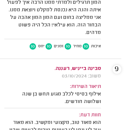
המון תרגילים ולמדתי ממנו הרבה איך לפעול
איתה והנה היא נכנסת למקלט ויוצאת ממנו.
אני ממליצה בחום ועם המון המון אהבה על
הבחור הזה. הוא עילאי! הכל היה פשוט
מדהים.
10
10
10
10
איכות
מחיר
זמנים
יחס
9
סבינה בייניש, רעננה.
משוב: 03/10/2024
תיאור השירות:
אילוף בסיסי לכלב מגזע תחש בן שנה
ושלושה חודשים.
חוות דעת:
הוא מאוד טוב, מקצועי ומקשיב. הוא מאוד