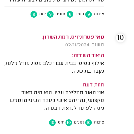
עזר לנו ונתן לנו רעיונות טובים לבעיות שהיו.
9
9
8
9
איכות
מחיר
זמנים
יחס
10
מאי פטרוניויס, רמת השרון.
משוב: 02/11/2024
תיאור השירות:
אילוף בסיסי בבית עבור כלב מסוג פודל מלטז,
נקבה בת שנה.
חוות דעת:
אני מאוד ממליצה עליו. הוא היה מאוד
מקצועי, נתן יחס אישי בגובה העיניים וממש
ניסה לפתור לנו את הבעיה.
10
10
10
איכות
זמנים
יחס