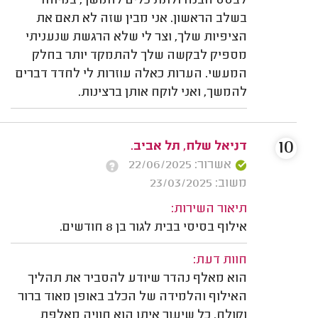
לבסס הבנה ולתת כלים להמשך, במיוחד
בשלב הראשון. אני מבין שזה לא תאם את
הציפיות שלך, וצר לי שלא הרגשת שנעניתי
מספיק לבקשה שלך להתמקד יותר בחלק
המעשי. הערות כאלה עוזרות לי לחדד דברים
להמשך, ואני לוקח אותן ברצינות.
10
דניאל שלח, תל אביב.
אשרור: 22/06/2025
משוב: 23/03/2025
תיאור השירות:
אילוף בסיסי בבית לגור בן 8 חודשים.
חוות דעת:
הוא מאלף נהדר שיודע להסביר את תהליך
האילוף והלמידה של הכלב באופן מאוד ברור
וקולח. כל שיעור איתו הוא חוויה מאלפת