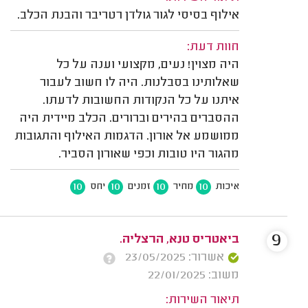
אילוף בסיסי לגור גולדן רטריבר והבנת הכלב.
חוות דעת:
היה מצוין! נעים, מקצועי וענה על כל
שאלותינו בסבלנות. היה לו חשוב לעבור
איתנו על כל הנקודות החשובות לדעתו.
ההסברים בהירים וברורים. הכלב מיידית היה
ממושמע אל אורון. הדגמות האילוף והתגובות
מהגור היו טובות וכפי שאורון הסביר.
10
10
10
10
איכות
מחיר
זמנים
יחס
9
ביאטריס טנא, הרצליה.
אשרור: 23/05/2025
משוב: 22/01/2025
תיאור השירות: