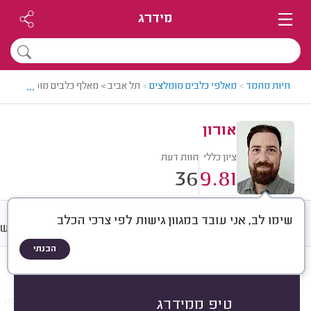
מידרג
...
חיות מחמד
>
מאלפי כלבים מומלצים
>
תל אביב > מאלף כלבים מומלץ - אורון
אורון
ציון כללי
חוות דעת
36
9.81
שימו לב, אני עובד במגוון גישות לפי צרכי הכלב
חוות דעת
מחירים
ממוצע
רישו
הבנתי
חוות דעת לפי:
הכל
(
36
)
הכי נפוצים
גור או כלב בוגר
סוג הכלב
סוג א
טיפ ממידרג