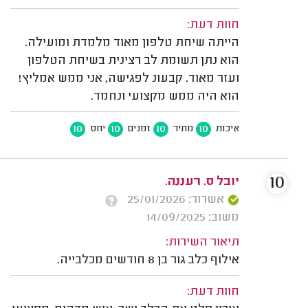
חוות דעת:
הייתה שיחת טלפון מאוד מלמדת ומועילה.
הוא נתן תשומת לב רצינית בשיחת הטלפון
ועזר מאוד. קבעונ לפגישה, אני ממש אמליץ!
הוא היה ממש מקצועי ונחמד.
10
10
10
10
איכות
מחיר
זמנים
יחס
10
יובל ס. רעננה.
אשרור: 25/01/2026
משוב: 14/09/2025
תיאור השירות:
אילוף כלב גור בן 8 חודשים מכלבייה.
חוות דעת: