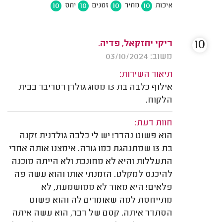
10
10
10
10
איכות
מחיר
זמנים
יחס
10
ריקי יחזקאל, פדיה.
משוב: 03/10/2024
תיאור השירות:
אילוף כלבה בת 13 מסוג גולדן רטריבר בבית
הלקוח.
חוות דעת:
הוא פשוט נהדר! יש לי כלבה גולדנית זקנה
בת 13 שמתנהגת כמו גורה. אימצנו אותה אחרי
התעללות והיא לא מחונכת ולא הייתה מוכנה
להיכנס למקלט. הזמנתי אותו והוא עשה פה
פלאים! היא מאוד לא ממושמעת, לא
מתייחסת למה שאומרים לה והוא פשוט
הסתדר איתה. קסם של דבר, הוא עשה איתה