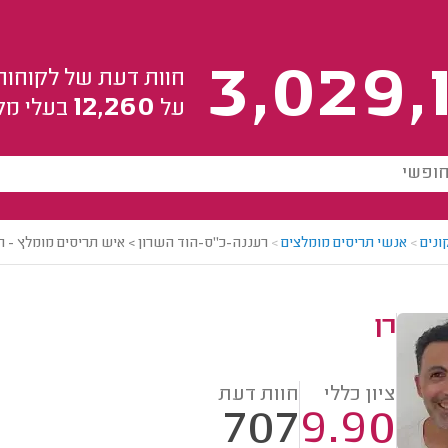
3,029,
חוות דעת של לקוחות
12,260
על
בעלי מק
ונים
>
אנשי תריסים מומלצים
>
רעננה-כ"ס-הוד השרון > איש תריסים מומלץ - רן
רן
ציון כללי
חוות דעת
707
9.90