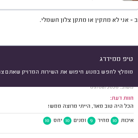
 - אני לא מתקין או מתקן צלון חשמלי.
חוות דעת
מחירים
ממוצע
או
יתי
 לפי:
הכל
(
707
)
ים
תיקון תריסים
תיקון חלונות
תיקונים 
טיפ ממידרג
מומלץ לחפש במנוע חיפוש את השירות המדויק שאתם צרי
צפירה א. הוד השרון.
משוב: 09/08/2026
חוות דעת:
הכל היה טוב מאד, הייתי מרוצה ממש!
איכות
מחיר
זמנים
יחס
10
10
9
10