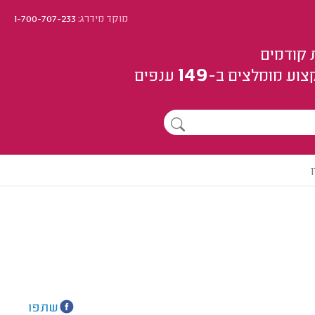
מוקד מידרג:
1-700-707-233
 קודמים
149
צוע
מומלצים
ב-
ענפים
שתפו