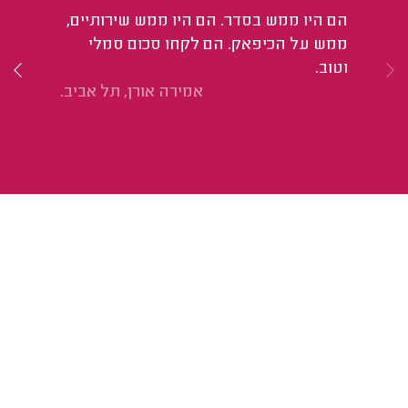
הם היו ממש בסדר. הם היו ממש שירותיים,
הו
ממש על הכיפאק. הם לקחו סכום סמלי
וטוב.
אמירה אורן, תל אביב.