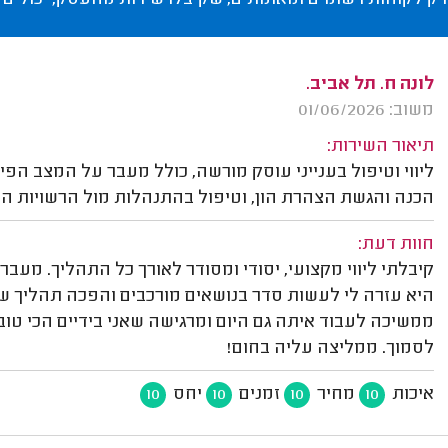
רק לקוחות רשומים ומאומתים, שקיבלו שירות מהעסק, יכולים 
לונה ח. תל אביב.
משוב: 01/06/2026
תיאור השירות:
ליווי וטיפול בענייני עוסק מורשה, כולל מעבר על המצב הפ
הכנה והגשת הצהרת הון, וטיפול בהתנהלות מול הרשויות הש
חוות דעת:
קיבלתי ליווי מקצועי, יסודי ומסודר לאורך כל התהליך. מעבר
היא עזרה לי לעשות סדר בנושאים מורכבים והפכה תהליך שהיה
ממשיכה לעבוד איתה גם היום ומרגישה שאני בידיים הכי טוב
לסמוך. ממליצה עליה בחום!
איכות
מחיר
זמנים
יחס
10
10
10
10