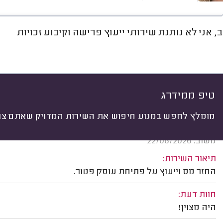
, אני לא נותנת שירותי ייעוץ פרישה וקיבוע זכויות
חוות דעת
ממוצע
רישוי ותעודות
יתי
 לפי:
הכל
(
14
)
חות
סוג השירות
טיפ ממידרג
מומלץ לחפש במנוע חיפוש את השירות המדויק שאתם צרי
לינוי בראדון, תל אביב.
משוב: 22/06/2026
תיאור השירות:
החזר מס וייעוץ על פתיחת עוסק פטור.
חוות דעת:
היה מצוין!