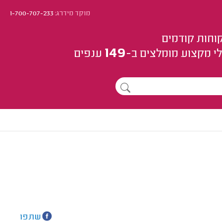
מוקד מידרג:
1-700-707-233
וחות קודמים
149
י מקצוע
מומלצים
ב-
ענפים
שתפו