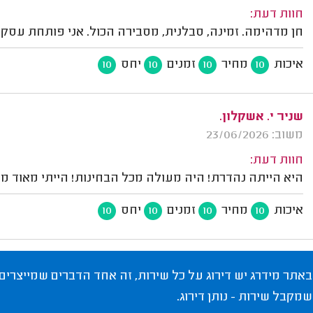
חוות דעת:
חן מדהימה. זמינה, סבלנית, מסבירה הכול. אני פותחת עסק 
איכות
מחיר
זמנים
יחס
10
10
10
10
שניר י. אשקלון.
משוב: 23/06/2026
חוות דעת:
היא הייתה נהדרת! היה מעולה מכל הבחינות! הייתי מאוד מר
איכות
מחיר
זמנים
יחס
10
10
10
10
באתר מידרג יש דירוג על כל שירות, זה אחד הדברים שמייצרים
שמקבל שירות - נותן דירוג.