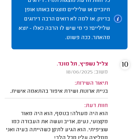
כל חוות הדעת מוצגות תמיד. דירוגים
חיוביים או שליליים מוצגים באותו אופן
בדיוק. אז למה לא רואים הרבה דירוגים
שליליים? כי מי שיש לו הרבה כאלו - יוצא
מהאתר. ככה פשוט.
10
צליל נשפיץ, תל מונד.
משוב: 18/06/2025
תיאור השירות:
בניית ארונות ושידת איפור בהתאמה אישית.
חוות דעת:
הוא היה מעולה! בנוסף, הוא היה מאוד
מקצועי, נעים, אדיב ועשה את העבודה כמו
שציפיתי. הוא הגיע לתקן כשהייתה בעיה ואני
ממליצה עליו מכל הלב!