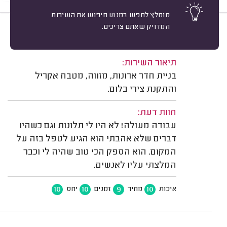
מומלץ לחפש במנוע חיפוש את השירות
המדויק שאתם צריכים.
10
אלון אמסלם, קרית ים.
מיון
משוב: 25/06/2025
תיאור השירות:
בניית חדר ארונות, מזווה, מטבח אקריל
והתקנת צירי בלום.
חוות דעת:
עבודה מעולה! לא היו לי תלונות וגם כשהיו
דברים שלא אהבתי הוא הגיע לטפל בזה על
המקום. הוא הספק הכי טוב שהיה לי וכבר
המלצתי עליו לאנשים.
10
10
9
10
איכות
מחיר
זמנים
יחס