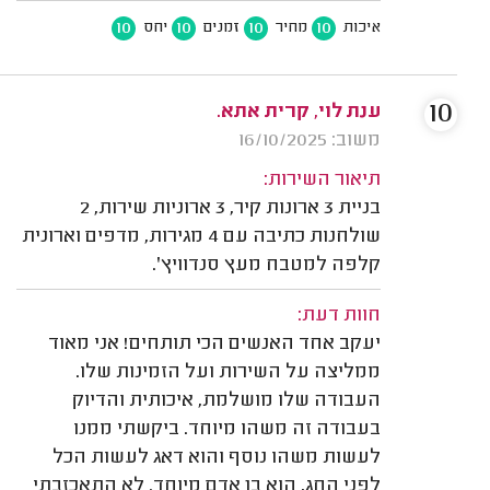
10
10
10
10
איכות
מחיר
זמנים
יחס
10
ענת לוי, קרית אתא.
משוב: 16/10/2025
תיאור השירות:
בניית 3 ארונות קיר, 3 ארוניות שירות, 2
שולחנות כתיבה עם 4 מגירות, מדפים וארונית
קלפה למטבח מעץ סנדוויץ'.
חוות דעת:
יעקב אחד האנשים הכי תותחים! אני מאוד
ממליצה על השירות ועל הזמינות שלו.
העבודה שלו מושלמת, איכותית והדיוק
בעבודה זה משהו מיוחד. ביקשתי ממנו
לעשות משהו נוסף והוא דאג לעשות הכל
לפני החג, הוא בן אדם מיוחד. לא התאכזבתי