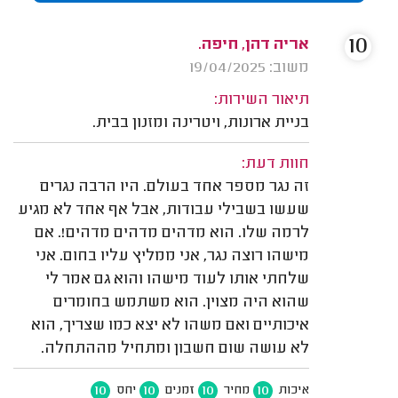
10
אריה דהן, חיפה.
משוב: 19/04/2025
תיאור השירות:
בניית ארונות, ויטרינה ומזנון בבית.
חוות דעת:
זה נגר מספר אחד בעולם. היו הרבה נגרים
שעשו בשבילי עבודות, אבל אף אחד לא מגיע
לרמה שלו. הוא מדהים מדהים מדהים!. אם
מישהו רוצה נגר, אני ממליץ עליו בחום. אני
שלחתי אותו לעוד מישהו והוא גם אמר לי
שהוא היה מצוין. הוא משתמש בחומרים
איכותיים ואם משהו לא יצא כמו שצריך, הוא
לא עושה שום חשבון ומתחיל מההתחלה.
10
10
10
10
איכות
מחיר
זמנים
יחס