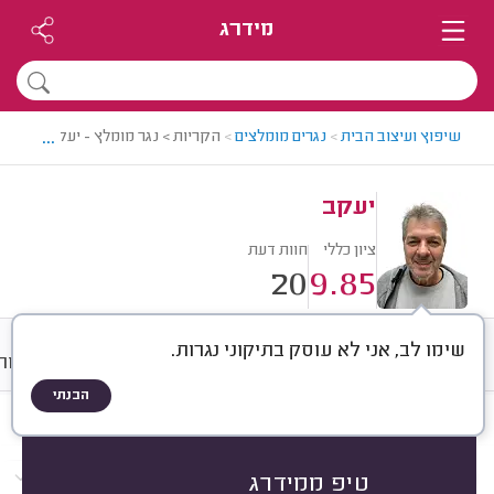
מידרג
...
שיפוץ ועיצוב הבית
>
נגרים מומלצים
>
הקריות > נגר מומלץ - יעקב
יעקב
ציון כללי
חוות דעת
20
9.85
שימו לב, אני לא עוסק בתיקוני נגרות.
חוות דעת
ממוצע
גלריה
אודות
הבנתי
חוות דעת לפי:
הכל
(
20
)
הכי נפוצים
בניית רהיטים
תיקון ושדרוג רהיטים
טיפ ממידרג