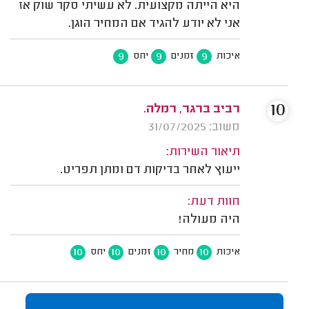
היא הייתה מקצועית. לא עשיתי סקר שוק אז
אני לא יודע להגיד אם המחיר הוגן.
9
9
9
איכות
זמנים
יחס
10
רביב ברגר, רמלה.
משוב: 31/07/2025
תיאור השירות:
ייעוץ לאחר בדיקות דם ומתן תפריט.
חוות דעת:
היה מעולה!
10
10
10
10
איכות
מחיר
זמנים
יחס