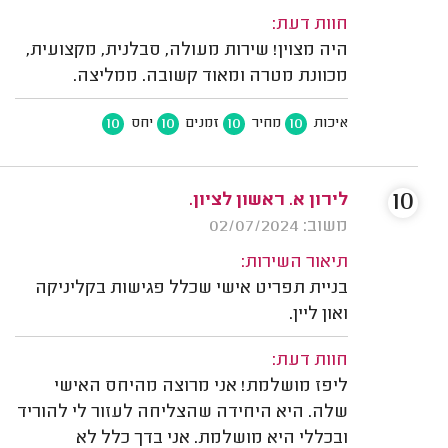
חוות דעת:
היה מצוין! שירות מעולה, סבלנית, מקצועית,
מכוונת מטרה ומאוד קשובה. ממליצה.
10
10
10
10
איכות
מחיר
זמנים
יחס
10
לירון א. ראשון לציון.
משוב: 02/07/2024
תיאור השירות:
בניית תפריט אישי שכלל פגישות בקליניקה
ואון ליין.
חוות דעת:
ליפז מושלמת! אני מרוצה מהיחס האישי
שלה. היא היחידה שהצליחה לעזור לי להוריד
ובכללי היא מושלמת. אני בדך כלל לא