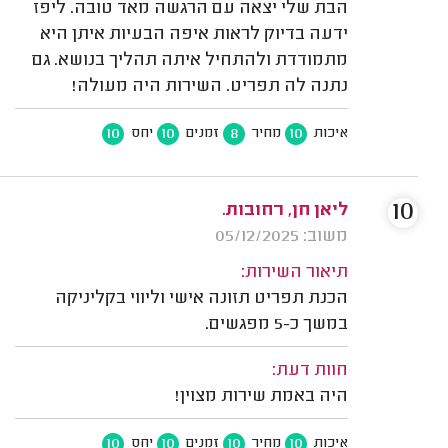
הבת שלי יצאה עם הרגשה מאד טובה. ליפז
ידעה בדיוק לראות איפה הבעיות איתן היא
מתמודדת ולהתחיל איתה תהליך בנושא. גם
נתנה לה תפריט. השירות היה מעולה!
10
10
8
10
איכות
מחיר
זמנים
יחס
10
ליאן חן, רחובות.
משוב: 05/12/2025
תיאור השירות:
הכנת תפריט תזונה אישי וליווי בקליניקה
במשך כ-5 מפגשים.
חוות דעת:
היה באמת שירות מצוין!
10
10
10
10
איכות
מחיר
זמנים
יחס