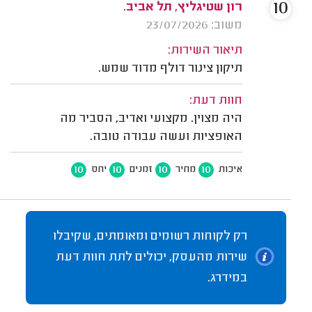
10
רון שטיגליץ, תל אביב.
משוב: 23/07/2026
תיאור השירות:
תיקון צינור דולף מדוד שמש.
חוות דעת:
היה מצוין. מקצועי ואדיב, הסביר מה
האופציות ועשה עבודה טובה.
10
10
10
10
איכות
מחיר
זמנים
יחס
רק לקוחות רשומים ומאומתים, שקיבלו
שירות מהעסק, יכולים לתת חוות דעת
במידרג.