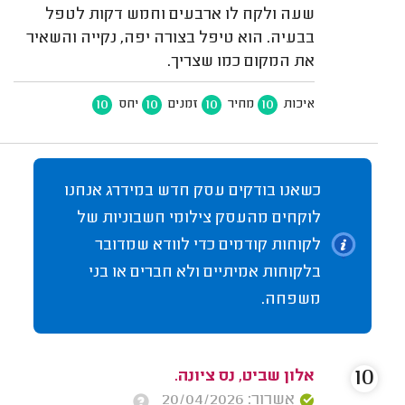
שעה ולקח לו ארבעים וחמש דקות לטפל
בבעיה. הוא טיפל בצורה יפה, נקייה והשאיר
את המקום כמו שצריך.
10
10
10
10
איכות
מחיר
זמנים
יחס
כשאנו בודקים עסק חדש במידרג אנחנו
לוקחים מהעסק צילומי חשבוניות של
לקוחות קודמים כדי לוודא שמדובר
בלקוחות אמיתיים ולא חברים או בני
משפחה.
10
אלון שביט, נס ציונה.
אשרור: 20/04/2026