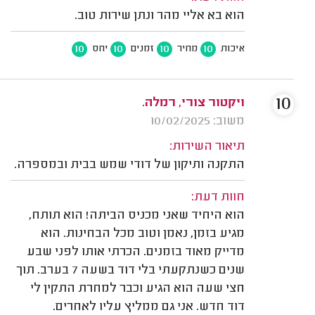
הוא בא אליי מהר ונתן שירות טוב.
10
10
10
10
איכות
מחיר
זמנים
יחס
10
ויקטור צורי, רמלה.
משוב: 10/02/2025
תיאור השירות:
התקנה ותיקון של דודי שמש בבית ובמספרה.
חוות דעת:
הוא היחיד שאני מכניס הביתה! הוא תותח,
מגיע בזמן, נאמן וטוב מכל הבחינות. הוא
מדייק מאוד בזמנים. הכרתי אותו לפני שבע
שנים כשנתקעתי בלי דוד בשעה 7 בערב. תוך
חצי שעה הוא הגיע וכבר למחרת התקין לי
דוד חדש. אני גם ממליץ עליו לאחרים.