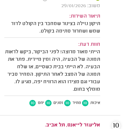
משוב: 29/01/2026
תיאור השירות:
תיקון נזילה בצינור שמחבר בין הקולט לדוד
שמש ושחרור סתימה בקולט.
חוות דעת:
הייתי מאוד מרוצה! לפני הביקור, ביקש לראות
תמונה של הבעיה, היה זמין מיידית. פתר את
הבעיה. לא הייתי בבית כשסיים, אז שלח
תמונה של המצב לאחר התיקון. המחיר סביר
עבורי וגם מצידו הוא הרוויח יפה, מגיע לו.
מומלץ בחום.
10
10
10
10
איכות
מחיר
זמנים
יחס
10
אליעזר לייאנס, תל אביב.