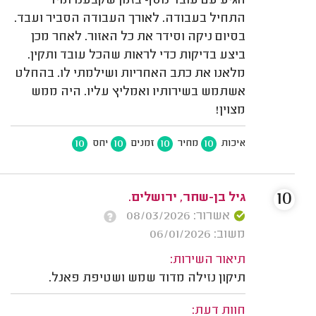
הגיע עם עובד נוסף בזמן שקבענו ומיד
התחיל בעבודה. לאורך העבודה הסביר ועבד.
בסיום ניקה וסידר את כל האזור. לאחר מכן
ביצע בדיקות כדי לראות שהכל עובד ותקין.
מלאנו את כתב האחריות ושילמתי לו. בהחלט
אשתמש בשירותיו ואמליץ עליו. היה ממש
מצוין!
10
10
10
10
איכות
מחיר
זמנים
יחס
10
גיל בן-שחר, ירושלים.
אשרור: 08/03/2026
משוב: 06/01/2026
תיאור השירות:
תיקון נזילה מדוד שמש ושטיפת פאנל.
חוות דעת: