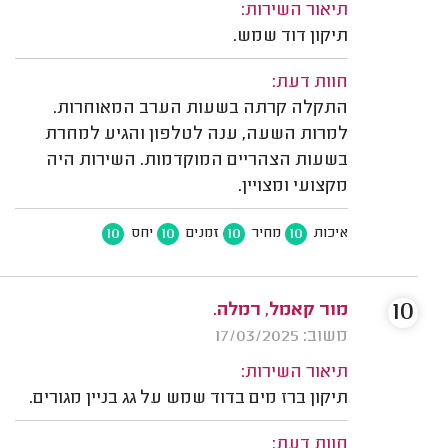
תיאור השירות:
תיקון דוד שמש.
חוות דעת:
התקלה קרתה בשעות הערב המאוחרות.
למרות השעה, ענה לטלפון והגיע למחרת
בשעות הצהריים המוקדמות. השירות היה
מקצועי ומצויין.
10
10
10
10
איכות
מחיר
זמנים
יחס
10
מור קאמל, רמלה.
משוב: 17/03/2025
תיאור השירות:
תיקון ברז מים בדוד שמש על גג בניין מגורים.
חוות דעת: